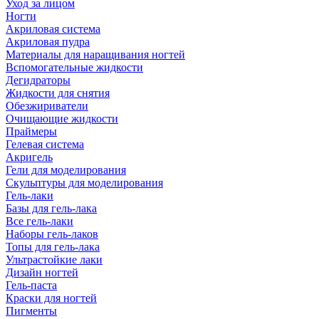
Уход за лицом
Ногти
Акриловая система
Акриловая пудра
Материалы для наращивания ногтей
Вспомогательные жидкости
Дегидраторы
Жидкости для снятия
Обезжириватели
Очищающие жидкости
Праймеры
Гелевая система
Акригель
Гели для моделирования
Скульптуры для моделирования
Гель-лаки
Базы для гель-лака
Все гель-лаки
Наборы гель-лаков
Топы для гель-лака
Ультрастойкие лаки
Дизайн ногтей
Гель-паста
Краски для ногтей
Пигменты