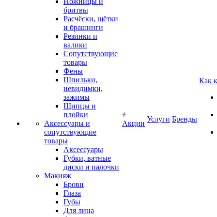
Ножницы и
бритвы
Расчёски, щётки
и брашинги
Резинки и
валики
Сопутствующие
товары
Фены
Шпильки,
Как 
невидимки,
зажимы
Щипцы и
плойки
Услуги
Бренды
Аксессуары и
Акции
сопутствующие
товары
Аксессуары
Губки, ватные
диски и палочки
Макияж
Брови
Глаза
Губы
Для лица