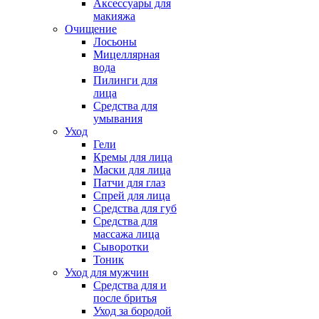
Аксессуары для
макияжа
Очищение
Лосьоны
Мицеллярная
вода
Пилинги для
лица
Средства для
умывания
Уход
Гели
Кремы для лица
Маски для лица
Патчи для глаз
Спрей для лица
Средства для губ
Средства для
массажа лица
Сыворотки
Тоник
Уход для мужчин
Средства для и
после бритья
Уход за бородой