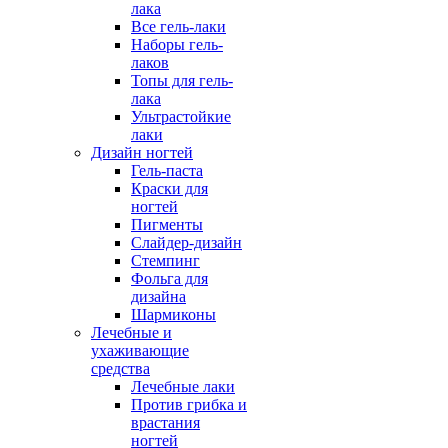
лака
Все гель-лаки
Наборы гель-
лаков
Топы для гель-
лака
Ультрастойкие
лаки
Дизайн ногтей
Гель-паста
Краски для
ногтей
Пигменты
Слайдер-дизайн
Стемпинг
Фольга для
дизайна
Шармиконы
Лечебные и
ухаживающие
средства
Лечебные лаки
Против грибка и
врастания
ногтей