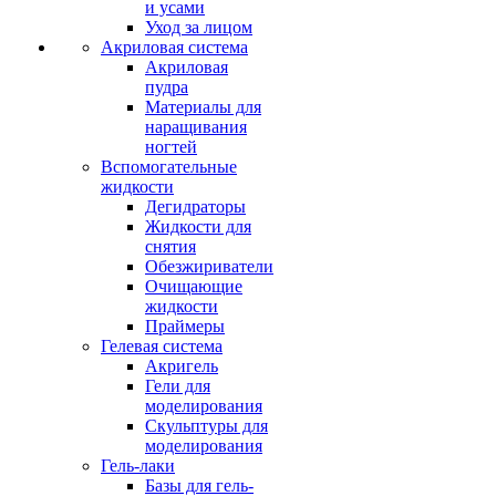
и усами
Уход за лицом
Акриловая система
Акриловая
пудра
Материалы для
наращивания
ногтей
Вспомогательные
жидкости
Дегидраторы
Жидкости для
снятия
Обезжириватели
Очищающие
жидкости
Праймеры
Гелевая система
Акригель
Гели для
моделирования
Скульптуры для
моделирования
Гель-лаки
Базы для гель-