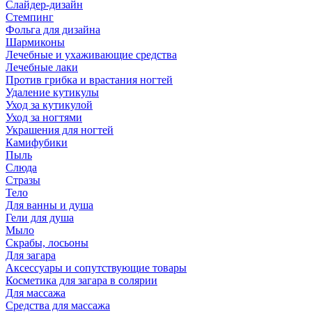
Слайдер-дизайн
Стемпинг
Фольга для дизайна
Шармиконы
Лечебные и ухаживающие средства
Лечебные лаки
Против грибка и врастания ногтей
Удаление кутикулы
Уход за кутикулой
Уход за ногтями
Украшения для ногтей
Камифубики
Пыль
Слюда
Стразы
Тело
Для ванны и душа
Гели для душа
Мыло
Скрабы, лосьоны
Для загара
Аксессуары и сопутствующие товары
Косметика для загара в солярии
Для массажа
Средства для массажа