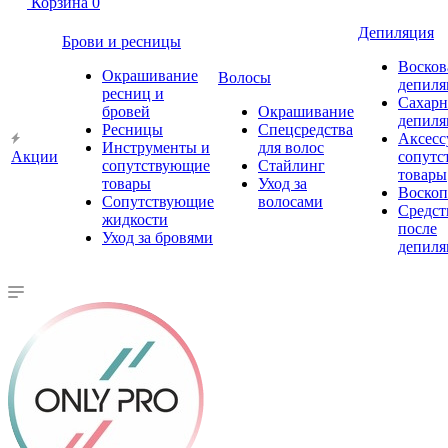
Корзина
0
Депиляция
Брови и ресницы
Восков
Окрашивание
Волосы
депиля
ресниц и
Сахарн
бровей
Окрашивание
депиля
Ресницы
Спецсредства
Аксесс
Инструменты и
для волос
Акции
сопутс
сопутствующие
Стайлинг
товары
товары
Уход за
Воско
Сопутствующие
волосами
Средст
жидкости
после
Уход за бровями
депиля