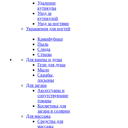
Удаление
кутикулы
Уход за
кутикулой
Уход за ногтями
Украшения для ногтей
Камифубики
Пыль
Слюда
Стразы
Для ванны и душа
Гели для душа
Мыло
Скрабы,
лосьоны
Для загара
Аксессуары и
сопутствующие
товары
Косметика для
загара в солярии
Для массажа
Средства для
массажа