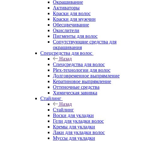
Окрашивание
Активаторы
Краски для волос
Краски для мужчин
Обесцвечивание
Окислители
Пигменты для волос
Сопутствующие средства для
окрашивания
Спецсредства для волос
Назад
Спецсредства для волос
Plex-технологии для волос
Долговременное выпрямление
Кератиновое выпрямление
Оттеночные средства
Химическая завивка
Стайлинг
Назад
Стайлинг
Воски для укладки
Гели для укладки волос
Кремы для укладки
Лаки для укладки волос
Муссы для укладки