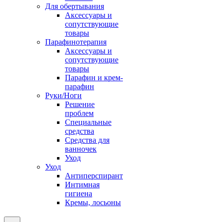
Для обертывания
Аксессуары и
сопутствующие
товары
Парафинотерапия
Аксессуары и
сопутствующие
товары
Парафин и крем-
парафин
Руки/Ноги
Решение
проблем
Специальные
средства
Средства для
ванночек
Уход
Уход
Антиперспирант
Интимная
гигиена
Кремы, лосьоны