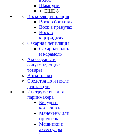
волос
Шампуни
+ ЕЩЕ 8
Восковая депиляция
Воск в брикетах
Воск в гранулах
Воск в
картриджах
Сахарная депиляция
Сахарная паста
и карамель
Аксессуары и
сопутствующие
товары
Воскоплавы
Средства до и после
депиляции
Инструменты для
парикмахера
Бигуди и
коклюшки
Манекены для
причесок
Машинки и
аксессуары