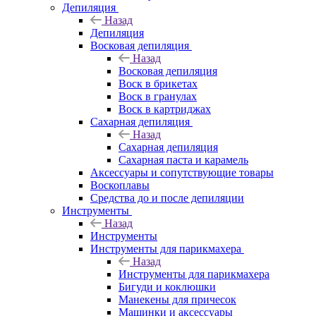
Депиляция
Назад
Депиляция
Восковая депиляция
Назад
Восковая депиляция
Воск в брикетах
Воск в гранулах
Воск в картриджах
Сахарная депиляция
Назад
Сахарная депиляция
Сахарная паста и карамель
Аксессуары и сопутствующие товары
Воскоплавы
Средства до и после депиляции
Инструменты
Назад
Инструменты
Инструменты для парикмахера
Назад
Инструменты для парикмахера
Бигуди и коклюшки
Манекены для причесок
Машинки и аксессуары