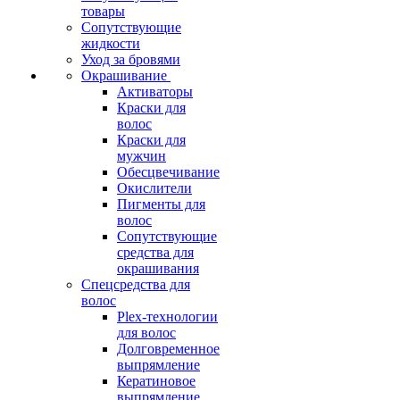
товары
Сопутствующие
жидкости
Уход за бровями
Окрашивание
Активаторы
Краски для
волос
Краски для
мужчин
Обесцвечивание
Окислители
Пигменты для
волос
Сопутствующие
средства для
окрашивания
Спецсредства для
волос
Plex-технологии
для волос
Долговременное
выпрямление
Кератиновое
выпрямление