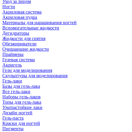
Уход за лицом
Ногти
Акриловая система
Акриловая пудра
Материалы для наращивания ногтей
Вспомогательные жидкости
Дегидраторы
Жидкости для снятия
Обезжириватели
Очищающие жидкости
Праймеры
Гелевая система
Акригель
Гели для моделирования
Скульптуры для моделирования
Гель-лаки
Базы для гель-лака
Все гель-лаки
Наборы гель-лаков
Топы для гель-лака
Ультрастойкие лаки
Дизайн ногтей
Гель-паста
Краски для ногтей
Пигменты