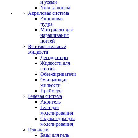
и усами
Уход за лицом
Акриловая система
Акриловая
пудра
Материалы для
наращивания
ногтей
Вспомогательные
жидкости
Дегидраторы
Жидкости для
снятия
Обезжириватели
Очищающие
жидкости
Праймеры
Гелевая система
Акригель
Гели для
моделирования
Скульптуры для
моделирования
Гель-лаки
Базы для гель-