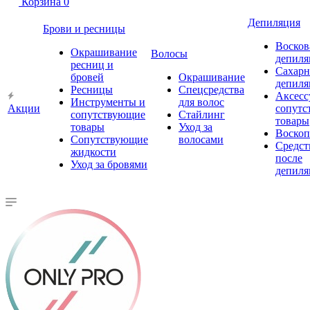
Корзина
0
Депиляция
Брови и ресницы
Восков
Окрашивание
Волосы
депиля
ресниц и
Сахарн
бровей
Окрашивание
депиля
Ресницы
Спецсредства
Аксесс
Инструменты и
для волос
Акции
сопутс
сопутствующие
Стайлинг
товары
товары
Уход за
Воско
Сопутствующие
волосами
Средст
жидкости
после
Уход за бровями
депиля