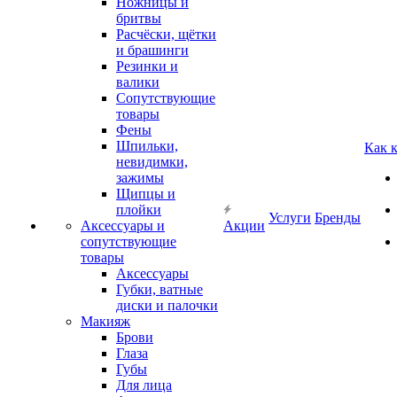
Ножницы и
бритвы
Расчёски, щётки
и брашинги
Резинки и
валики
Сопутствующие
товары
Фены
Шпильки,
Как 
невидимки,
зажимы
Щипцы и
плойки
Услуги
Бренды
Аксессуары и
Акции
сопутствующие
товары
Аксессуары
Губки, ватные
диски и палочки
Макияж
Брови
Глаза
Губы
Для лица