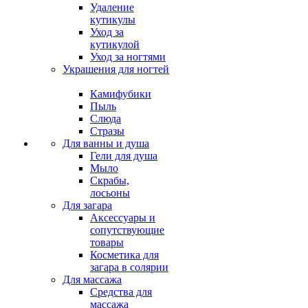
Удаление
кутикулы
Уход за
кутикулой
Уход за ногтями
Украшения для ногтей
Камифубики
Пыль
Слюда
Стразы
Для ванны и душа
Гели для душа
Мыло
Скрабы,
лосьоны
Для загара
Аксессуары и
сопутствующие
товары
Косметика для
загара в солярии
Для массажа
Средства для
массажа