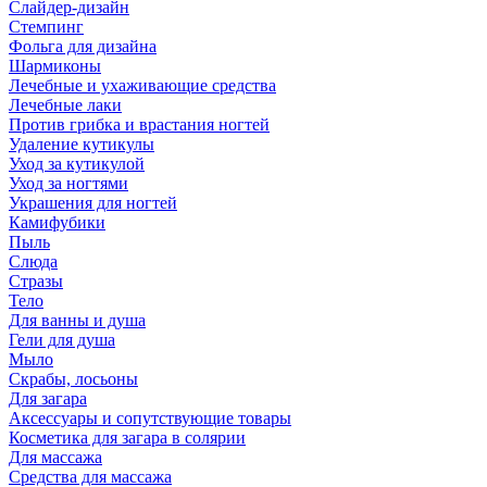
Слайдер-дизайн
Стемпинг
Фольга для дизайна
Шармиконы
Лечебные и ухаживающие средства
Лечебные лаки
Против грибка и врастания ногтей
Удаление кутикулы
Уход за кутикулой
Уход за ногтями
Украшения для ногтей
Камифубики
Пыль
Слюда
Стразы
Тело
Для ванны и душа
Гели для душа
Мыло
Скрабы, лосьоны
Для загара
Аксессуары и сопутствующие товары
Косметика для загара в солярии
Для массажа
Средства для массажа