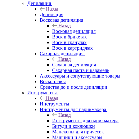
Депиляция
Назад
Депиляция
Восковая депиляция
Назад
Восковая депиляция
Воск в брикетах
Воск в гранулах
Воск в картриджах
Сахарная депиляция
Назад
Сахарная депиляция
Сахарная паста и карамель
Аксессуары и сопутствующие товары
Воскоплавы
Средства до и после депиляции
Инструменты
Назад
Инструменты
Инструменты для парикмахера
Назад
Инструменты для парикмахера
Бигуди и коклюшки
Манекены для причесок
Машинки и аксессуары