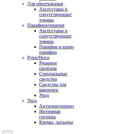
Для обертывания
Аксессуары и
сопутствующие
товары
Парафинотерапия
Аксессуары и
сопутствующие
товары
Парафин и крем-
парафин
Руки/Ноги
Решение
проблем
Специальные
средства
Средства для
ванночек
Уход
Уход
Антиперспирант
Интимная
гигиена
Кремы, лосьоны