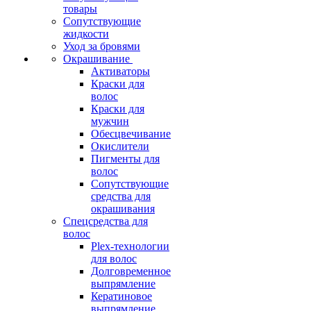
товары
Сопутствующие
жидкости
Уход за бровями
Окрашивание
Активаторы
Краски для
волос
Краски для
мужчин
Обесцвечивание
Окислители
Пигменты для
волос
Сопутствующие
средства для
окрашивания
Спецсредства для
волос
Plex-технологии
для волос
Долговременное
выпрямление
Кератиновое
выпрямление