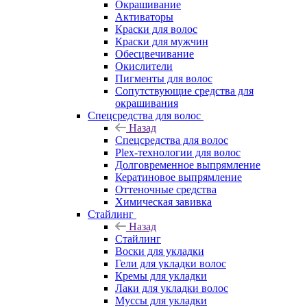
Окрашивание
Активаторы
Краски для волос
Краски для мужчин
Обесцвечивание
Окислители
Пигменты для волос
Сопутствующие средства для
окрашивания
Спецсредства для волос
Назад
Спецсредства для волос
Plex-технологии для волос
Долговременное выпрямление
Кератиновое выпрямление
Оттеночные средства
Химическая завивка
Стайлинг
Назад
Стайлинг
Воски для укладки
Гели для укладки волос
Кремы для укладки
Лаки для укладки волос
Муссы для укладки