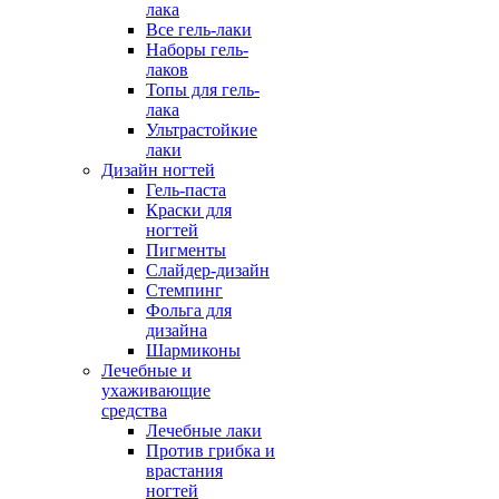
лака
Все гель-лаки
Наборы гель-
лаков
Топы для гель-
лака
Ультрастойкие
лаки
Дизайн ногтей
Гель-паста
Краски для
ногтей
Пигменты
Слайдер-дизайн
Стемпинг
Фольга для
дизайна
Шармиконы
Лечебные и
ухаживающие
средства
Лечебные лаки
Против грибка и
врастания
ногтей