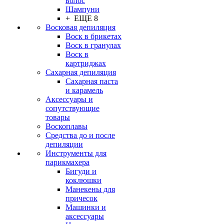
волос
Шампуни
+ ЕЩЕ 8
Восковая депиляция
Воск в брикетах
Воск в гранулах
Воск в
картриджах
Сахарная депиляция
Сахарная паста
и карамель
Аксессуары и
сопутствующие
товары
Воскоплавы
Средства до и после
депиляции
Инструменты для
парикмахера
Бигуди и
коклюшки
Манекены для
причесок
Машинки и
аксессуары