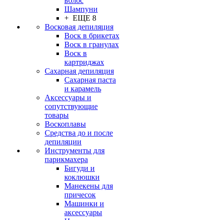
волос
Шампуни
+ ЕЩЕ 8
Восковая депиляция
Воск в брикетах
Воск в гранулах
Воск в
картриджах
Сахарная депиляция
Сахарная паста
и карамель
Аксессуары и
сопутствующие
товары
Воскоплавы
Средства до и после
депиляции
Инструменты для
парикмахера
Бигуди и
коклюшки
Манекены для
причесок
Машинки и
аксессуары