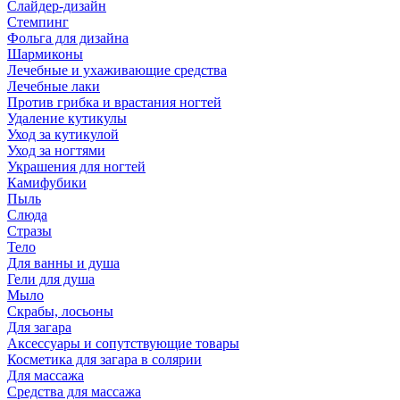
Слайдер-дизайн
Стемпинг
Фольга для дизайна
Шармиконы
Лечебные и ухаживающие средства
Лечебные лаки
Против грибка и врастания ногтей
Удаление кутикулы
Уход за кутикулой
Уход за ногтями
Украшения для ногтей
Камифубики
Пыль
Слюда
Стразы
Тело
Для ванны и душа
Гели для душа
Мыло
Скрабы, лосьоны
Для загара
Аксессуары и сопутствующие товары
Косметика для загара в солярии
Для массажа
Средства для массажа