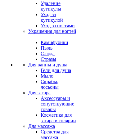
Удаление
кутикулы
Уход за
кутикулой
Уход за ногтями
Украшения для ногтей
Камифубики
Пыль
Слюда
Стразы
Для ванны и душа
Гели для душа
Мыло
Скрабы,
лосьоны
Для загара
Аксессуары и
сопутствующие
товары
Косметика для
загара в солярии
Для массажа
Средства для
массажа