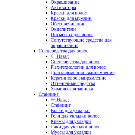
Окрашивание
Активаторы
Краски для волос
Краски для мужчин
Обесцвечивание
Окислители
Пигменты для волос
Сопутствующие средства для
окрашивания
Спецсредства для волос
Назад
Спецсредства для волос
Plex-технологии для волос
Долговременное выпрямление
Кератиновое выпрямление
Оттеночные средства
Химическая завивка
Стайлинг
Назад
Стайлинг
Воски для укладки
Гели для укладки волос
Кремы для укладки
Лаки для укладки волос
Муссы для укладки