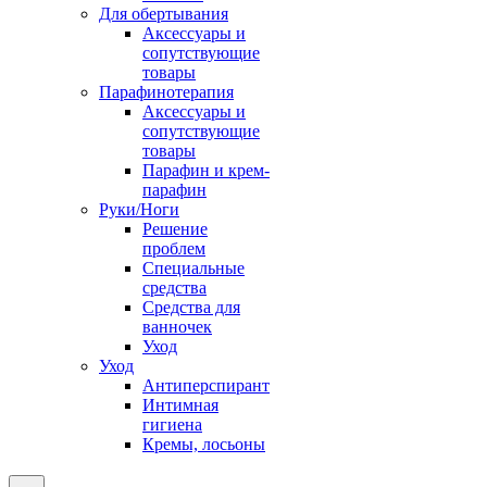
Для обертывания
Аксессуары и
сопутствующие
товары
Парафинотерапия
Аксессуары и
сопутствующие
товары
Парафин и крем-
парафин
Руки/Ноги
Решение
проблем
Специальные
средства
Средства для
ванночек
Уход
Уход
Антиперспирант
Интимная
гигиена
Кремы, лосьоны