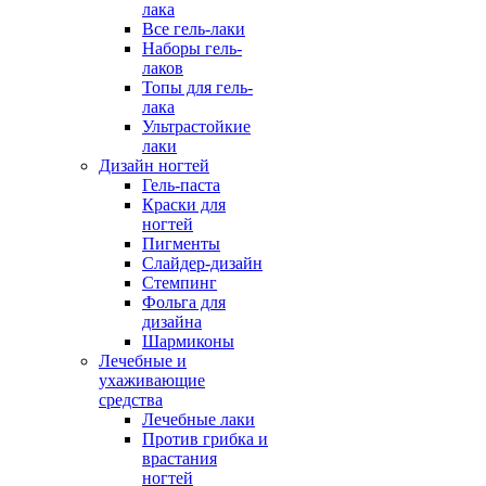
лака
Все гель-лаки
Наборы гель-
лаков
Топы для гель-
лака
Ультрастойкие
лаки
Дизайн ногтей
Гель-паста
Краски для
ногтей
Пигменты
Слайдер-дизайн
Стемпинг
Фольга для
дизайна
Шармиконы
Лечебные и
ухаживающие
средства
Лечебные лаки
Против грибка и
врастания
ногтей