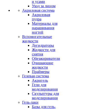
и усами
Уход за лицом
Акриловая система
Акриловая
пудра
Материалы для
наращивания
ногтей
Вспомогательные
жидкости
Дегидраторы
Жидкости для
снятия
Обезжириватели
Очищающие
жидкости
Праймеры
Гелевая система
Акригель
Гели для
моделирования
Скульптуры для
моделирования
Гель-лаки
Базы для гель-