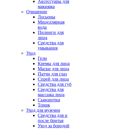
Аксессуары для
макияжа
Очищение
Лосьоны
Мицеллярная
вода
Пилинги для
лица
Средства для
умывания
Уход
Гели
Кремы для лица
Маски для лица
Патчи для глаз
Спрей для лица
Средства для губ
Средства для
массажа лица
Сыворотки
Тоник
Уход для мужчин
Средства для и
после бритья
Уход за бородой