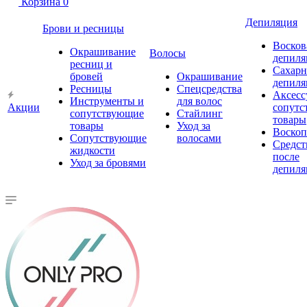
Корзина
0
Депиляция
Брови и ресницы
Восков
Окрашивание
Волосы
депиля
ресниц и
Сахарн
бровей
Окрашивание
депиля
Ресницы
Спецсредства
Аксесс
Инструменты и
для волос
Акции
сопутс
сопутствующие
Стайлинг
товары
товары
Уход за
Воско
Сопутствующие
волосами
Средст
жидкости
после
Уход за бровями
депиля