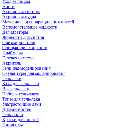
Уход за лицом
Ногти
Акриловая система
Акриловая пудра
Материалы для наращивания ногтей
Вспомогательные жидкости
Дегидраторы
Жидкости для снятия
Обезжириватели
Очищающие жидкости
Праймеры
Гелевая система
Акригель
Гели для моделирования
Скульптуры для моделирования
Гель-лаки
Базы для гель-лака
Все гель-лаки
Наборы гель-лаков
Топы для гель-лака
Ультрастойкие лаки
Дизайн ногтей
Гель-паста
Краски для ногтей
Пигменты