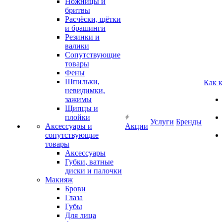
Ножницы и
бритвы
Расчёски, щётки
и брашинги
Резинки и
валики
Сопутствующие
товары
Фены
Шпильки,
Как 
невидимки,
зажимы
Щипцы и
плойки
Услуги
Бренды
Аксессуары и
Акции
сопутствующие
товары
Аксессуары
Губки, ватные
диски и палочки
Макияж
Брови
Глаза
Губы
Для лица