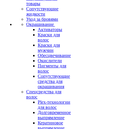
товары
Сопутствующие
жидкости
Уход за бровями
Окрашивание
Активаторы
Краски для
волос
Краски для
мужчин
Обесцвечивание
Окислители
Пигменты для
волос
Сопутствующие
средства для
окрашивания
Спецсредства для
волос
Plex-технологии
для волос
Долговременное
выпрямление
Кератиновое
выпрямление