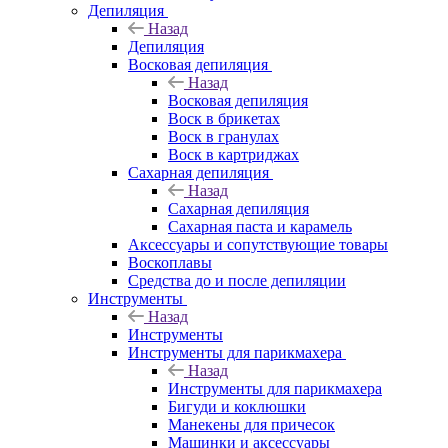
Депиляция
Назад
Депиляция
Восковая депиляция
Назад
Восковая депиляция
Воск в брикетах
Воск в гранулах
Воск в картриджах
Сахарная депиляция
Назад
Сахарная депиляция
Сахарная паста и карамель
Аксессуары и сопутствующие товары
Воскоплавы
Средства до и после депиляции
Инструменты
Назад
Инструменты
Инструменты для парикмахера
Назад
Инструменты для парикмахера
Бигуди и коклюшки
Манекены для причесок
Машинки и аксессуары