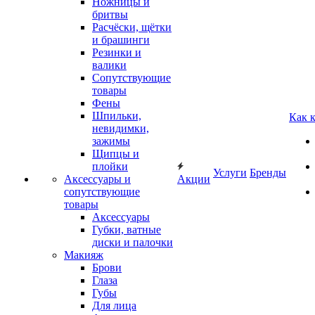
Ножницы и
бритвы
Расчёски, щётки
и брашинги
Резинки и
валики
Сопутствующие
товары
Фены
Шпильки,
Как 
невидимки,
зажимы
Щипцы и
плойки
Услуги
Бренды
Аксессуары и
Акции
сопутствующие
товары
Аксессуары
Губки, ватные
диски и палочки
Макияж
Брови
Глаза
Губы
Для лица