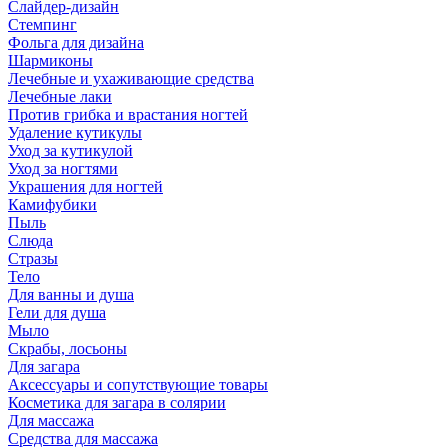
Слайдер-дизайн
Стемпинг
Фольга для дизайна
Шармиконы
Лечебные и ухаживающие средства
Лечебные лаки
Против грибка и врастания ногтей
Удаление кутикулы
Уход за кутикулой
Уход за ногтями
Украшения для ногтей
Камифубики
Пыль
Слюда
Стразы
Тело
Для ванны и душа
Гели для душа
Мыло
Скрабы, лосьоны
Для загара
Аксессуары и сопутствующие товары
Косметика для загара в солярии
Для массажа
Средства для массажа