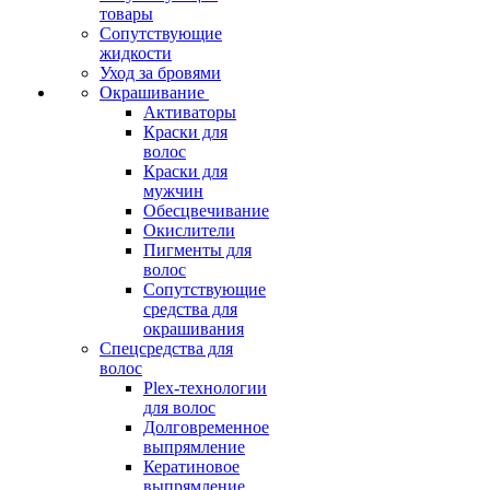
товары
Сопутствующие
жидкости
Уход за бровями
Окрашивание
Активаторы
Краски для
волос
Краски для
мужчин
Обесцвечивание
Окислители
Пигменты для
волос
Сопутствующие
средства для
окрашивания
Спецсредства для
волос
Plex-технологии
для волос
Долговременное
выпрямление
Кератиновое
выпрямление