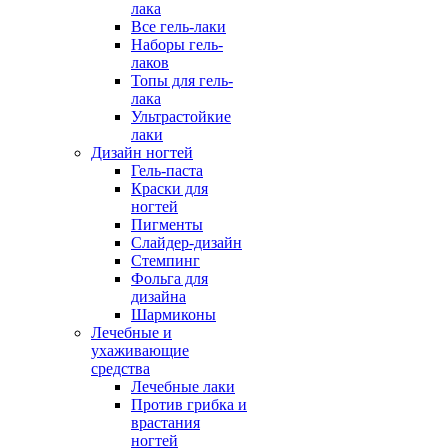
лака
Все гель-лаки
Наборы гель-
лаков
Топы для гель-
лака
Ультрастойкие
лаки
Дизайн ногтей
Гель-паста
Краски для
ногтей
Пигменты
Слайдер-дизайн
Стемпинг
Фольга для
дизайна
Шармиконы
Лечебные и
ухаживающие
средства
Лечебные лаки
Против грибка и
врастания
ногтей