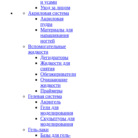
и усами
Уход за лицом
Акриловая система
Акриловая
пудра
Материалы для
наращивания
ногтей
Вспомогательные
жидкости
Дегидраторы
Жидкости для
снятия
Обезжириватели
Очищающие
жидкости
Праймеры
Гелевая система
Акригель
Гели для
моделирования
Скульптуры для
моделирования
Гель-лаки
Базы для гель-