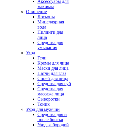
Аксессуары для
макияжа
Очищение
Лосьоны
Мицеллярная
вода
Пилинги для
лица
Средства для
умывания
Уход
Гели
Кремы для лица
Маски для лица
Патчи для глаз
Спрей для лица
Средства для губ
Средства для
массажа лица
Сыворотки
Тоник
Уход для мужчин
Средства для и
после бритья
Уход за бородой