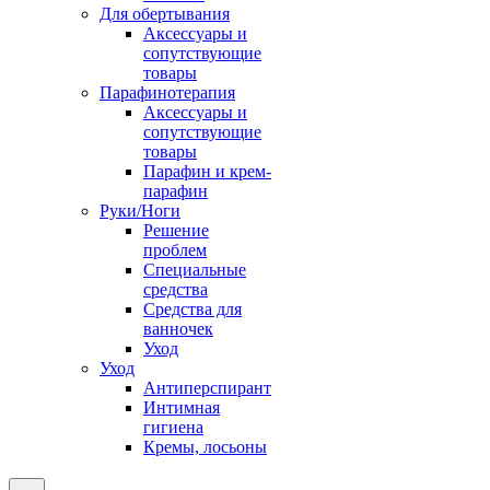
Для обертывания
Аксессуары и
сопутствующие
товары
Парафинотерапия
Аксессуары и
сопутствующие
товары
Парафин и крем-
парафин
Руки/Ноги
Решение
проблем
Специальные
средства
Средства для
ванночек
Уход
Уход
Антиперспирант
Интимная
гигиена
Кремы, лосьоны