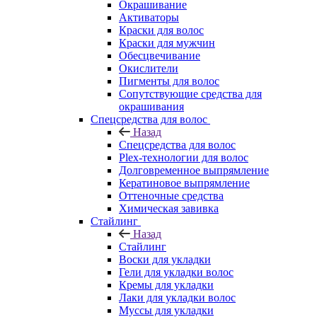
Окрашивание
Активаторы
Краски для волос
Краски для мужчин
Обесцвечивание
Окислители
Пигменты для волос
Сопутствующие средства для
окрашивания
Спецсредства для волос
Назад
Спецсредства для волос
Plex-технологии для волос
Долговременное выпрямление
Кератиновое выпрямление
Оттеночные средства
Химическая завивка
Стайлинг
Назад
Стайлинг
Воски для укладки
Гели для укладки волос
Кремы для укладки
Лаки для укладки волос
Муссы для укладки