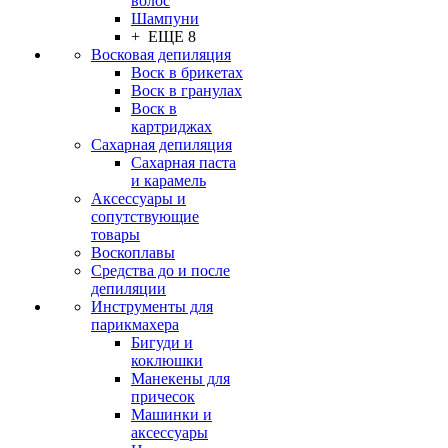
волос
Шампуни
+ ЕЩЕ 8
Восковая депиляция
Воск в брикетах
Воск в гранулах
Воск в
картриджах
Сахарная депиляция
Сахарная паста
и карамель
Аксессуары и
сопутствующие
товары
Воскоплавы
Средства до и после
депиляции
Инструменты для
парикмахера
Бигуди и
коклюшки
Манекены для
причесок
Машинки и
аксессуары