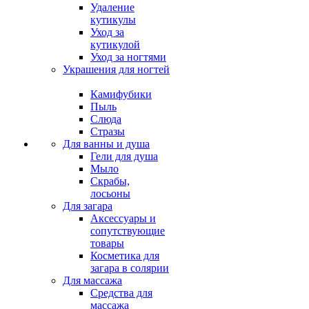
Удаление
кутикулы
Уход за
кутикулой
Уход за ногтями
Украшения для ногтей
Камифубики
Пыль
Слюда
Стразы
Для ванны и душа
Гели для душа
Мыло
Скрабы,
лосьоны
Для загара
Аксессуары и
сопутствующие
товары
Косметика для
загара в солярии
Для массажа
Средства для
массажа