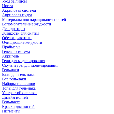
Уход за лицом
Ногти
Акриловая система
Акриловая пудра
Материалы для наращивания ногтей
Вспомогательные жидкости
Дегидраторы
Жидкости для снятия
Обезжириватели
Очищающие жидкости
Праймеры
Гелевая система
Акригель
Гели для моделирования
Скульптуры для моделирования
Гель-лаки
Базы для гель-лака
Все гель-лаки
Наборы гель-лаков
Топы для гель-лака
Ультрастойкие лаки
Дизайн ногтей
Гель-паста
Краски для ногтей
Пигменты