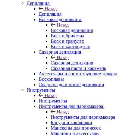
Депиляция
Назад
Депиляция
Восковая депиляция
Назад
Восковая депиляция
Воск в брикетах
Воск в гранулах
Воск в картриджах
Сахарная депиляция
Назад
Сахарная депиляция
Сахарная паста и карамель
Аксессуары и сопутствующие товары
Воскоплавы
Средства до и после депиляции
Инструменты
Назад
Инструменты
Инструменты для парикмахера
Назад
Инструменты для парикмахера
Бигуди и коклюшки
Манекены для причесок
Машинки и аксессуары