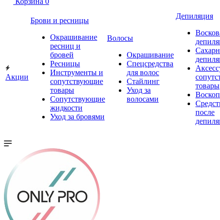
Корзина
0
Депиляция
Брови и ресницы
Восков
Окрашивание
Волосы
депиля
ресниц и
Сахарн
бровей
Окрашивание
депиля
Ресницы
Спецсредства
Аксесс
Инструменты и
для волос
Акции
сопутс
сопутствующие
Стайлинг
товары
товары
Уход за
Воско
Сопутствующие
волосами
Средст
жидкости
после
Уход за бровями
депиля