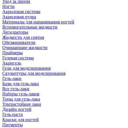
Уход за лицом
Ногти
Акриловая система
Акриловая пудра
Материалы для наращивания ногтей
Вспомогательные жидкости
Дегидраторы
Жидкости для снятия
Обезжириватели
Очищающие жидкости
Праймеры
Гелевая система
Акригель
Гели для моделирования
Скульптуры для моделирования
Гель-лаки
Базы для гель-лака
Все гель-лаки
Наборы гель-лаков
Топы для гель-лака
Ультрастойкие лаки
Дизайн ногтей
Гель-паста
Краски для ногтей
Пигменты