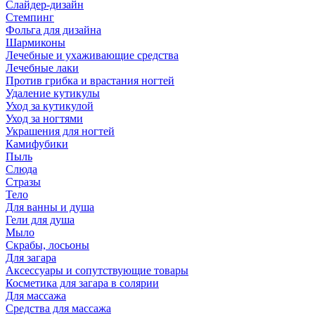
Слайдер-дизайн
Стемпинг
Фольга для дизайна
Шармиконы
Лечебные и ухаживающие средства
Лечебные лаки
Против грибка и врастания ногтей
Удаление кутикулы
Уход за кутикулой
Уход за ногтями
Украшения для ногтей
Камифубики
Пыль
Слюда
Стразы
Тело
Для ванны и душа
Гели для душа
Мыло
Скрабы, лосьоны
Для загара
Аксессуары и сопутствующие товары
Косметика для загара в солярии
Для массажа
Средства для массажа