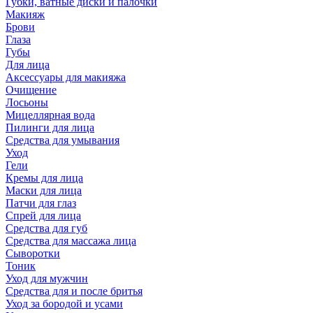
Губки, ватные диски и палочки
Макияж
Брови
Глаза
Губы
Для лица
Аксессуары для макияжа
Очищение
Лосьоны
Мицеллярная вода
Пилинги для лица
Средства для умывания
Уход
Гели
Кремы для лица
Маски для лица
Патчи для глаз
Спрей для лица
Средства для губ
Средства для массажа лица
Сыворотки
Тоник
Уход для мужчин
Средства для и после бритья
Уход за бородой и усами