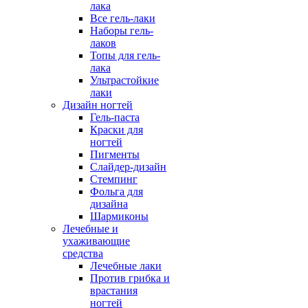
лака
Все гель-лаки
Наборы гель-
лаков
Топы для гель-
лака
Ультрастойкие
лаки
Дизайн ногтей
Гель-паста
Краски для
ногтей
Пигменты
Слайдер-дизайн
Стемпинг
Фольга для
дизайна
Шармиконы
Лечебные и
ухаживающие
средства
Лечебные лаки
Против грибка и
врастания
ногтей