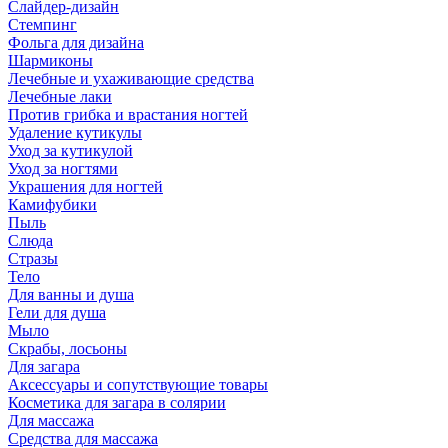
Слайдер-дизайн
Стемпинг
Фольга для дизайна
Шармиконы
Лечебные и ухаживающие средства
Лечебные лаки
Против грибка и врастания ногтей
Удаление кутикулы
Уход за кутикулой
Уход за ногтями
Украшения для ногтей
Камифубики
Пыль
Слюда
Стразы
Тело
Для ванны и душа
Гели для душа
Мыло
Скрабы, лосьоны
Для загара
Аксессуары и сопутствующие товары
Косметика для загара в солярии
Для массажа
Средства для массажа