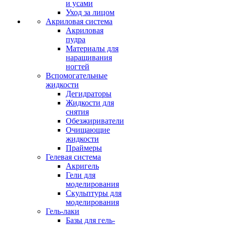
и усами
Уход за лицом
Акриловая система
Акриловая
пудра
Материалы для
наращивания
ногтей
Вспомогательные
жидкости
Дегидраторы
Жидкости для
снятия
Обезжириватели
Очищающие
жидкости
Праймеры
Гелевая система
Акригель
Гели для
моделирования
Скульптуры для
моделирования
Гель-лаки
Базы для гель-