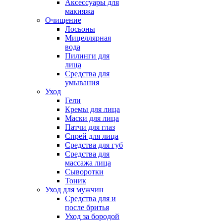
Аксессуары для
макияжа
Очищение
Лосьоны
Мицеллярная
вода
Пилинги для
лица
Средства для
умывания
Уход
Гели
Кремы для лица
Маски для лица
Патчи для глаз
Спрей для лица
Средства для губ
Средства для
массажа лица
Сыворотки
Тоник
Уход для мужчин
Средства для и
после бритья
Уход за бородой