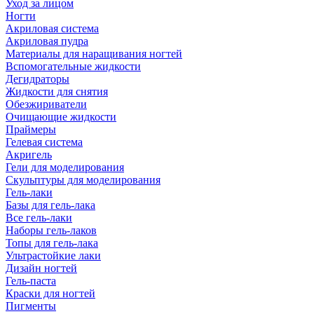
Уход за лицом
Ногти
Акриловая система
Акриловая пудра
Материалы для наращивания ногтей
Вспомогательные жидкости
Дегидраторы
Жидкости для снятия
Обезжириватели
Очищающие жидкости
Праймеры
Гелевая система
Акригель
Гели для моделирования
Скульптуры для моделирования
Гель-лаки
Базы для гель-лака
Все гель-лаки
Наборы гель-лаков
Топы для гель-лака
Ультрастойкие лаки
Дизайн ногтей
Гель-паста
Краски для ногтей
Пигменты