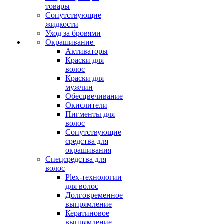
товары
Сопутствующие
жидкости
Уход за бровями
Окрашивание
Активаторы
Краски для
волос
Краски для
мужчин
Обесцвечивание
Окислители
Пигменты для
волос
Сопутствующие
средства для
окрашивания
Спецсредства для
волос
Plex-технологии
для волос
Долговременное
выпрямление
Кератиновое
выпрямление