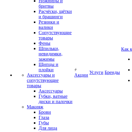
Ножницы и
бритвы
Расчёски, щётки
и брашинги
Резинки и
валики
Сопутствующие
товары
Фены
Шпильки,
Как 
невидимки,
зажимы
Щипцы и
плойки
Услуги
Бренды
Аксессуары и
Акции
сопутствующие
товары
Аксессуары
Губки, ватные
диски и палочки
Макияж
Брови
Глаза
Губы
Для лица