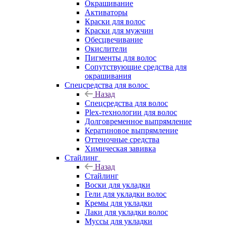
Окрашивание
Активаторы
Краски для волос
Краски для мужчин
Обесцвечивание
Окислители
Пигменты для волос
Сопутствующие средства для
окрашивания
Спецсредства для волос
Назад
Спецсредства для волос
Plex-технологии для волос
Долговременное выпрямление
Кератиновое выпрямление
Оттеночные средства
Химическая завивка
Стайлинг
Назад
Стайлинг
Воски для укладки
Гели для укладки волос
Кремы для укладки
Лаки для укладки волос
Муссы для укладки