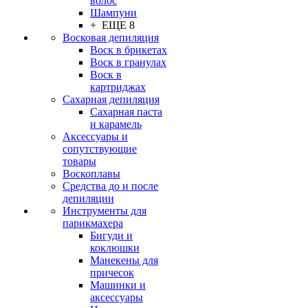
волос
Шампуни
+ ЕЩЕ 8
Восковая депиляция
Воск в брикетах
Воск в гранулах
Воск в
картриджах
Сахарная депиляция
Сахарная паста
и карамель
Аксессуары и
сопутствующие
товары
Воскоплавы
Средства до и после
депиляции
Инструменты для
парикмахера
Бигуди и
коклюшки
Манекены для
причесок
Машинки и
аксессуары