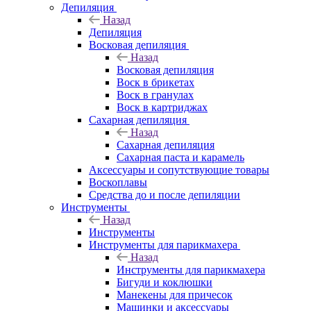
Депиляция
Назад
Депиляция
Восковая депиляция
Назад
Восковая депиляция
Воск в брикетах
Воск в гранулах
Воск в картриджах
Сахарная депиляция
Назад
Сахарная депиляция
Сахарная паста и карамель
Аксессуары и сопутствующие товары
Воскоплавы
Средства до и после депиляции
Инструменты
Назад
Инструменты
Инструменты для парикмахера
Назад
Инструменты для парикмахера
Бигуди и коклюшки
Манекены для причесок
Машинки и аксессуары