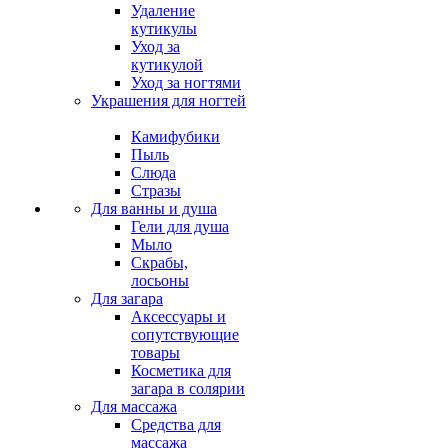
Удаление
кутикулы
Уход за
кутикулой
Уход за ногтями
Украшения для ногтей
Камифубики
Пыль
Слюда
Стразы
Для ванны и душа
Гели для душа
Мыло
Скрабы,
лосьоны
Для загара
Аксессуары и
сопутствующие
товары
Косметика для
загара в солярии
Для массажа
Средства для
массажа