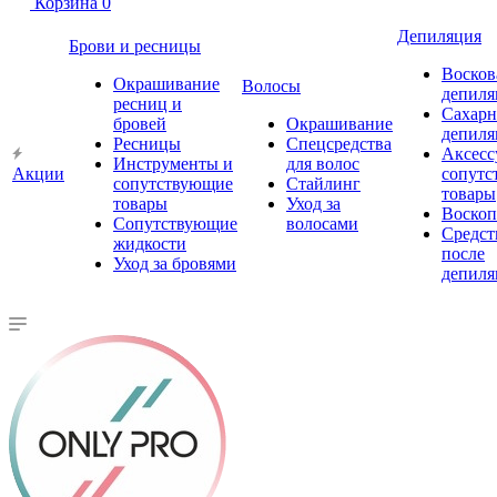
Корзина
0
Депиляция
Брови и ресницы
Восков
Окрашивание
Волосы
депиля
ресниц и
Сахарн
бровей
Окрашивание
депиля
Ресницы
Спецсредства
Аксесс
Инструменты и
для волос
Акции
сопутс
сопутствующие
Стайлинг
товары
товары
Уход за
Воско
Сопутствующие
волосами
Средст
жидкости
после
Уход за бровями
депиля