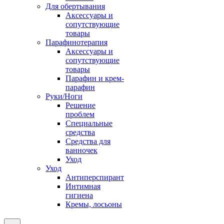
Для обертывания
Аксессуары и
сопутствующие
товары
Парафинотерапия
Аксессуары и
сопутствующие
товары
Парафин и крем-
парафин
Руки/Ноги
Решение
проблем
Специальные
средства
Средства для
ванночек
Уход
Уход
Антиперспирант
Интимная
гигиена
Кремы, лосьоны