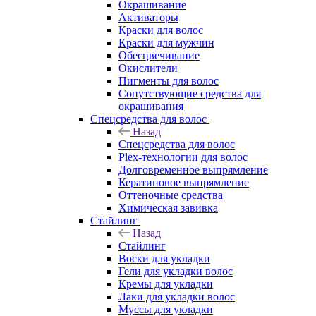
Окрашивание
Активаторы
Краски для волос
Краски для мужчин
Обесцвечивание
Окислители
Пигменты для волос
Сопутствующие средства для
окрашивания
Спецсредства для волос
Назад
Спецсредства для волос
Plex-технологии для волос
Долговременное выпрямление
Кератиновое выпрямление
Оттеночные средства
Химическая завивка
Стайлинг
Назад
Стайлинг
Воски для укладки
Гели для укладки волос
Кремы для укладки
Лаки для укладки волос
Муссы для укладки