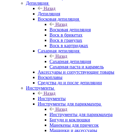
Депиляция
Назад
Депиляция
Восковая депиляция
Назад
Восковая депиляция
Воск в брикетах
Воск в гранулах
Воск в картриджах
Сахарная депиляция
Назад
Сахарная депиляция
Сахарная паста и карамель
Аксессуары и сопутствующие товары
Воскоплавы
Средства до и после депиляции
Инструменты
Назад
Инструменты
Инструменты для парикмахера
Назад
Инструменты для парикмахера
Бигуди и коклюшки
Манекены для причесок
Машинки и аксессуары