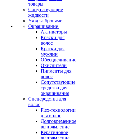
товары
Сопутствующие
жидкости
Уход за бровями
Окрашивание
Активаторы
Краски для
волос
Краски для
мужчин
Обесцвечивание
Окислители
Пигменты для
волос
Сопутствующие
средства для
окрашивания
Спецсредства для
волос
Plex-технологии
для волос
Долговременное
выпрямление
Кератиновое
выпрямление