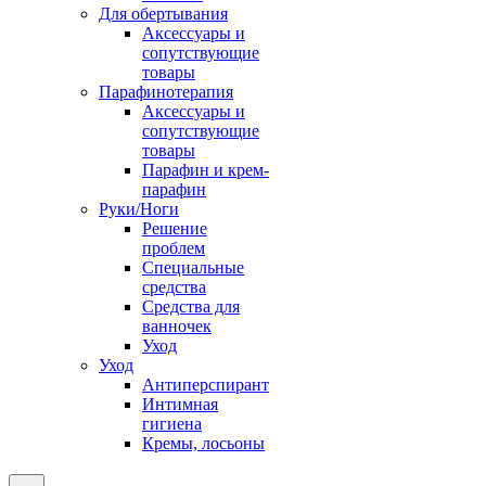
Для обертывания
Аксессуары и
сопутствующие
товары
Парафинотерапия
Аксессуары и
сопутствующие
товары
Парафин и крем-
парафин
Руки/Ноги
Решение
проблем
Специальные
средства
Средства для
ванночек
Уход
Уход
Антиперспирант
Интимная
гигиена
Кремы, лосьоны