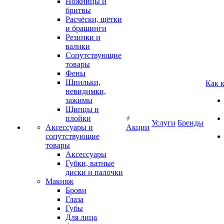
Ножницы и
бритвы
Расчёски, щётки
и брашинги
Резинки и
валики
Сопутствующие
товары
Фены
Шпильки,
Как 
невидимки,
зажимы
Щипцы и
плойки
Услуги
Бренды
Аксессуары и
Акции
сопутствующие
товары
Аксессуары
Губки, ватные
диски и палочки
Макияж
Брови
Глаза
Губы
Для лица