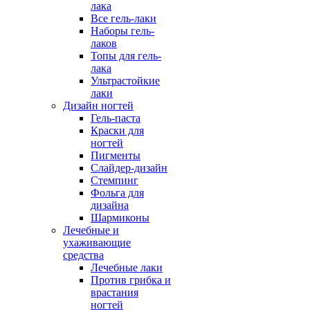
лака
Все гель-лаки
Наборы гель-
лаков
Топы для гель-
лака
Ультрастойкие
лаки
Дизайн ногтей
Гель-паста
Краски для
ногтей
Пигменты
Слайдер-дизайн
Стемпинг
Фольга для
дизайна
Шармиконы
Лечебные и
ухаживающие
средства
Лечебные лаки
Против грибка и
врастания
ногтей