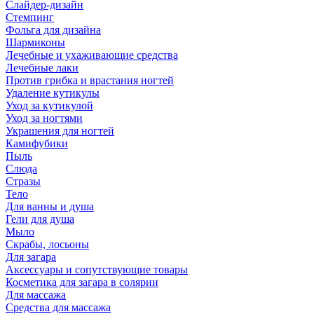
Слайдер-дизайн
Стемпинг
Фольга для дизайна
Шармиконы
Лечебные и ухаживающие средства
Лечебные лаки
Против грибка и врастания ногтей
Удаление кутикулы
Уход за кутикулой
Уход за ногтями
Украшения для ногтей
Камифубики
Пыль
Слюда
Стразы
Тело
Для ванны и душа
Гели для душа
Мыло
Скрабы, лосьоны
Для загара
Аксессуары и сопутствующие товары
Косметика для загара в солярии
Для массажа
Средства для массажа