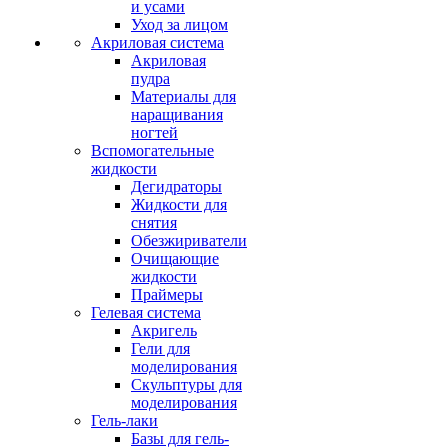
и усами
Уход за лицом
Акриловая система
Акриловая
пудра
Материалы для
наращивания
ногтей
Вспомогательные
жидкости
Дегидраторы
Жидкости для
снятия
Обезжириватели
Очищающие
жидкости
Праймеры
Гелевая система
Акригель
Гели для
моделирования
Скульптуры для
моделирования
Гель-лаки
Базы для гель-