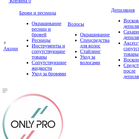
Корзина
0
Депиляция
Брови и ресницы
Восков
Окрашивание
Волосы
депиля
ресниц и
Сахарн
бровей
Окрашивание
депиля
Ресницы
Спецсредства
Аксесс
Инструменты и
для волос
Акции
сопутс
сопутствующие
Стайлинг
товары
товары
Уход за
Воско
Сопутствующие
волосами
Средст
жидкости
после
Уход за бровями
депиля