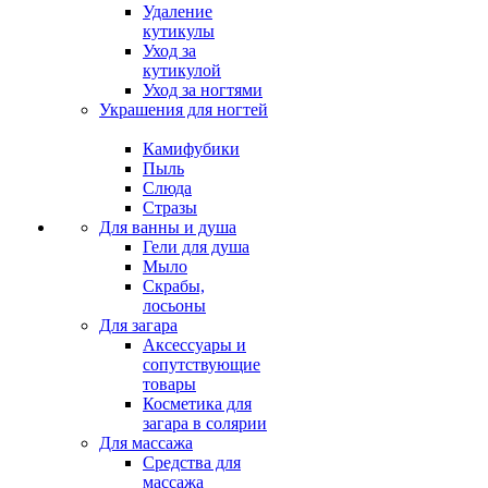
Удаление
кутикулы
Уход за
кутикулой
Уход за ногтями
Украшения для ногтей
Камифубики
Пыль
Слюда
Стразы
Для ванны и душа
Гели для душа
Мыло
Скрабы,
лосьоны
Для загара
Аксессуары и
сопутствующие
товары
Косметика для
загара в солярии
Для массажа
Средства для
массажа