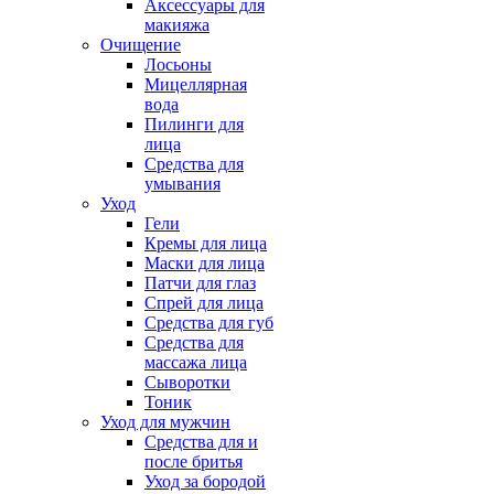
Аксессуары для
макияжа
Очищение
Лосьоны
Мицеллярная
вода
Пилинги для
лица
Средства для
умывания
Уход
Гели
Кремы для лица
Маски для лица
Патчи для глаз
Спрей для лица
Средства для губ
Средства для
массажа лица
Сыворотки
Тоник
Уход для мужчин
Средства для и
после бритья
Уход за бородой