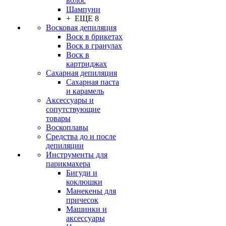
волос
Шампуни
+ ЕЩЕ 8
Восковая депиляция
Воск в брикетах
Воск в гранулах
Воск в
картриджах
Сахарная депиляция
Сахарная паста
и карамель
Аксессуары и
сопутствующие
товары
Воскоплавы
Средства до и после
депиляции
Инструменты для
парикмахера
Бигуди и
коклюшки
Манекены для
причесок
Машинки и
аксессуары