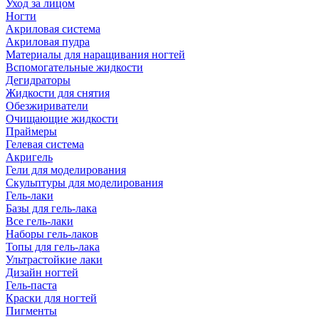
Уход за лицом
Ногти
Акриловая система
Акриловая пудра
Материалы для наращивания ногтей
Вспомогательные жидкости
Дегидраторы
Жидкости для снятия
Обезжириватели
Очищающие жидкости
Праймеры
Гелевая система
Акригель
Гели для моделирования
Скульптуры для моделирования
Гель-лаки
Базы для гель-лака
Все гель-лаки
Наборы гель-лаков
Топы для гель-лака
Ультрастойкие лаки
Дизайн ногтей
Гель-паста
Краски для ногтей
Пигменты