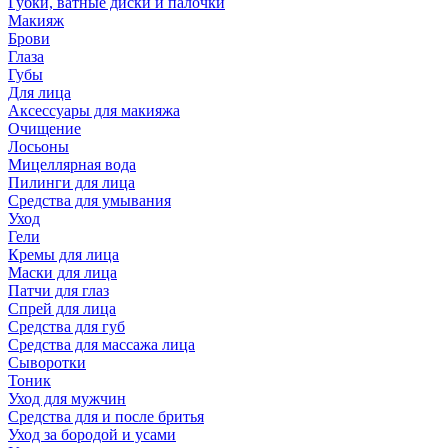
Губки, ватные диски и палочки
Макияж
Брови
Глаза
Губы
Для лица
Аксессуары для макияжа
Очищение
Лосьоны
Мицеллярная вода
Пилинги для лица
Средства для умывания
Уход
Гели
Кремы для лица
Маски для лица
Патчи для глаз
Спрей для лица
Средства для губ
Средства для массажа лица
Сыворотки
Тоник
Уход для мужчин
Средства для и после бритья
Уход за бородой и усами