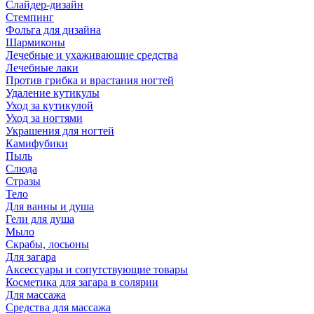
Слайдер-дизайн
Стемпинг
Фольга для дизайна
Шармиконы
Лечебные и ухаживающие средства
Лечебные лаки
Против грибка и врастания ногтей
Удаление кутикулы
Уход за кутикулой
Уход за ногтями
Украшения для ногтей
Камифубики
Пыль
Слюда
Стразы
Тело
Для ванны и душа
Гели для душа
Мыло
Скрабы, лосьоны
Для загара
Аксессуары и сопутствующие товары
Косметика для загара в солярии
Для массажа
Средства для массажа