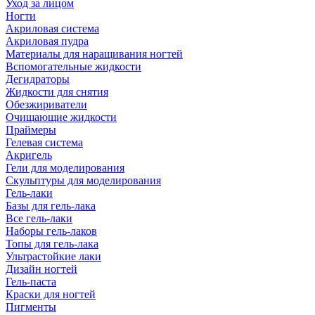
Уход за лицом
Ногти
Акриловая система
Акриловая пудра
Материалы для наращивания ногтей
Вспомогательные жидкости
Дегидраторы
Жидкости для снятия
Обезжириватели
Очищающие жидкости
Праймеры
Гелевая система
Акригель
Гели для моделирования
Скульптуры для моделирования
Гель-лаки
Базы для гель-лака
Все гель-лаки
Наборы гель-лаков
Топы для гель-лака
Ультрастойкие лаки
Дизайн ногтей
Гель-паста
Краски для ногтей
Пигменты