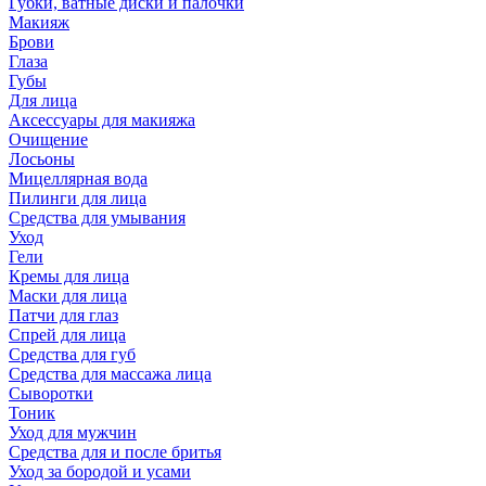
Губки, ватные диски и палочки
Макияж
Брови
Глаза
Губы
Для лица
Аксессуары для макияжа
Очищение
Лосьоны
Мицеллярная вода
Пилинги для лица
Средства для умывания
Уход
Гели
Кремы для лица
Маски для лица
Патчи для глаз
Спрей для лица
Средства для губ
Средства для массажа лица
Сыворотки
Тоник
Уход для мужчин
Средства для и после бритья
Уход за бородой и усами