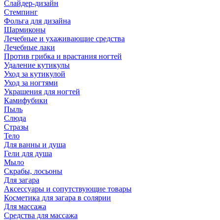
Слайдер-дизайн
Стемпинг
Фольга для дизайна
Шармиконы
Лечебные и ухаживающие средства
Лечебные лаки
Против грибка и врастания ногтей
Удаление кутикулы
Уход за кутикулой
Уход за ногтями
Украшения для ногтей
Камифубики
Пыль
Слюда
Стразы
Тело
Для ванны и душа
Гели для душа
Мыло
Скрабы, лосьоны
Для загара
Аксессуары и сопутствующие товары
Косметика для загара в солярии
Для массажа
Средства для массажа