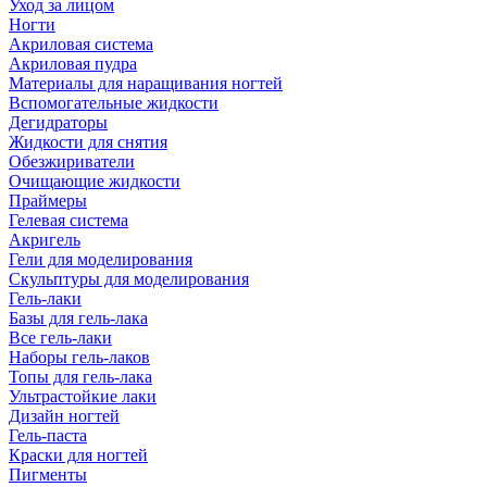
Уход за лицом
Ногти
Акриловая система
Акриловая пудра
Материалы для наращивания ногтей
Вспомогательные жидкости
Дегидраторы
Жидкости для снятия
Обезжириватели
Очищающие жидкости
Праймеры
Гелевая система
Акригель
Гели для моделирования
Скульптуры для моделирования
Гель-лаки
Базы для гель-лака
Все гель-лаки
Наборы гель-лаков
Топы для гель-лака
Ультрастойкие лаки
Дизайн ногтей
Гель-паста
Краски для ногтей
Пигменты