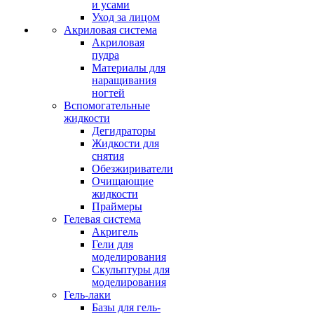
и усами
Уход за лицом
Акриловая система
Акриловая
пудра
Материалы для
наращивания
ногтей
Вспомогательные
жидкости
Дегидраторы
Жидкости для
снятия
Обезжириватели
Очищающие
жидкости
Праймеры
Гелевая система
Акригель
Гели для
моделирования
Скульптуры для
моделирования
Гель-лаки
Базы для гель-