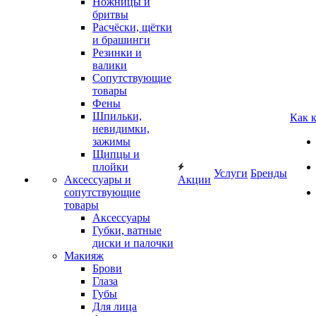
Ножницы и
бритвы
Расчёски, щётки
и брашинги
Резинки и
валики
Сопутствующие
товары
Фены
Шпильки,
Как 
невидимки,
зажимы
Щипцы и
плойки
Услуги
Бренды
Аксессуары и
Акции
сопутствующие
товары
Аксессуары
Губки, ватные
диски и палочки
Макияж
Брови
Глаза
Губы
Для лица