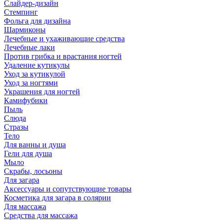
Слайдер-дизайн
Стемпинг
Фольга для дизайна
Шармиконы
Лечебные и ухаживающие средства
Лечебные лаки
Против грибка и врастания ногтей
Удаление кутикулы
Уход за кутикулой
Уход за ногтями
Украшения для ногтей
Камифубики
Пыль
Слюда
Стразы
Тело
Для ванны и душа
Гели для душа
Мыло
Скрабы, лосьоны
Для загара
Аксессуары и сопутствующие товары
Косметика для загара в солярии
Для массажа
Средства для массажа