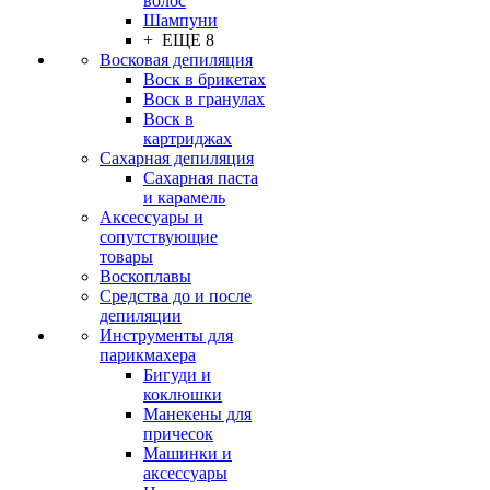
волос
Шампуни
+ ЕЩЕ 8
Восковая депиляция
Воск в брикетах
Воск в гранулах
Воск в
картриджах
Сахарная депиляция
Сахарная паста
и карамель
Аксессуары и
сопутствующие
товары
Воскоплавы
Средства до и после
депиляции
Инструменты для
парикмахера
Бигуди и
коклюшки
Манекены для
причесок
Машинки и
аксессуары