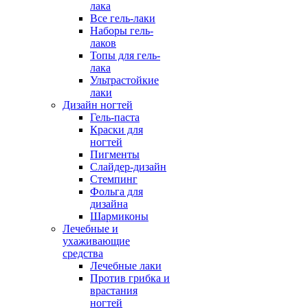
лака
Все гель-лаки
Наборы гель-
лаков
Топы для гель-
лака
Ультрастойкие
лаки
Дизайн ногтей
Гель-паста
Краски для
ногтей
Пигменты
Слайдер-дизайн
Стемпинг
Фольга для
дизайна
Шармиконы
Лечебные и
ухаживающие
средства
Лечебные лаки
Против грибка и
врастания
ногтей