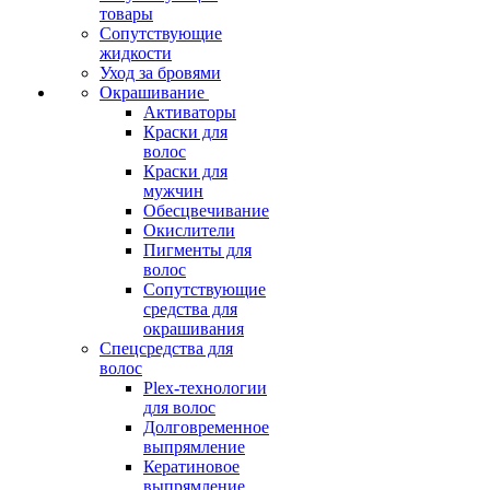
товары
Сопутствующие
жидкости
Уход за бровями
Окрашивание
Активаторы
Краски для
волос
Краски для
мужчин
Обесцвечивание
Окислители
Пигменты для
волос
Сопутствующие
средства для
окрашивания
Спецсредства для
волос
Plex-технологии
для волос
Долговременное
выпрямление
Кератиновое
выпрямление