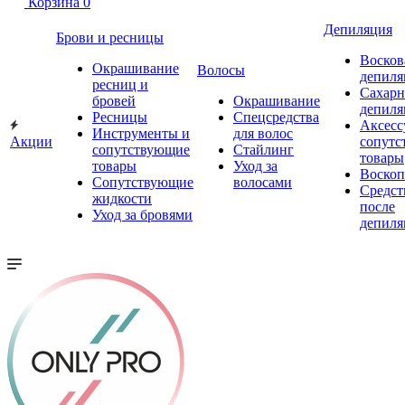
Корзина
0
Депиляция
Брови и ресницы
Восков
Окрашивание
Волосы
депиля
ресниц и
Сахарн
бровей
Окрашивание
депиля
Ресницы
Спецсредства
Аксесс
Инструменты и
для волос
Акции
сопутс
сопутствующие
Стайлинг
товары
товары
Уход за
Воско
Сопутствующие
волосами
Средст
жидкости
после
Уход за бровями
депиля