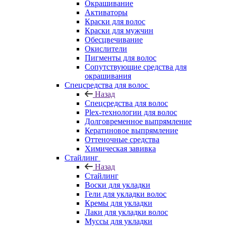
Окрашивание
Активаторы
Краски для волос
Краски для мужчин
Обесцвечивание
Окислители
Пигменты для волос
Сопутствующие средства для
окрашивания
Спецсредства для волос
Назад
Спецсредства для волос
Plex-технологии для волос
Долговременное выпрямление
Кератиновое выпрямление
Оттеночные средства
Химическая завивка
Стайлинг
Назад
Стайлинг
Воски для укладки
Гели для укладки волос
Кремы для укладки
Лаки для укладки волос
Муссы для укладки