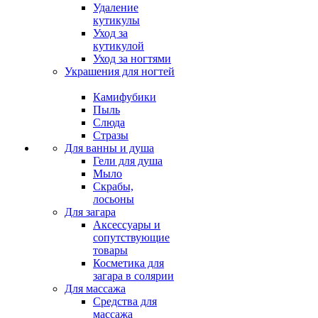
Удаление
кутикулы
Уход за
кутикулой
Уход за ногтями
Украшения для ногтей
Камифубики
Пыль
Слюда
Стразы
Для ванны и душа
Гели для душа
Мыло
Скрабы,
лосьоны
Для загара
Аксессуары и
сопутствующие
товары
Косметика для
загара в солярии
Для массажа
Средства для
массажа