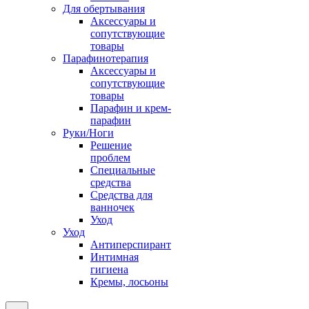
Для обертывания
Аксессуары и
сопутствующие
товары
Парафинотерапия
Аксессуары и
сопутствующие
товары
Парафин и крем-
парафин
Руки/Ноги
Решение
проблем
Специальные
средства
Средства для
ванночек
Уход
Уход
Антиперспирант
Интимная
гигиена
Кремы, лосьоны