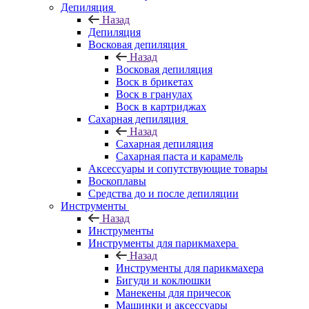
Депиляция
Назад
Депиляция
Восковая депиляция
Назад
Восковая депиляция
Воск в брикетах
Воск в гранулах
Воск в картриджах
Сахарная депиляция
Назад
Сахарная депиляция
Сахарная паста и карамель
Аксессуары и сопутствующие товары
Воскоплавы
Средства до и после депиляции
Инструменты
Назад
Инструменты
Инструменты для парикмахера
Назад
Инструменты для парикмахера
Бигуди и коклюшки
Манекены для причесок
Машинки и аксессуары