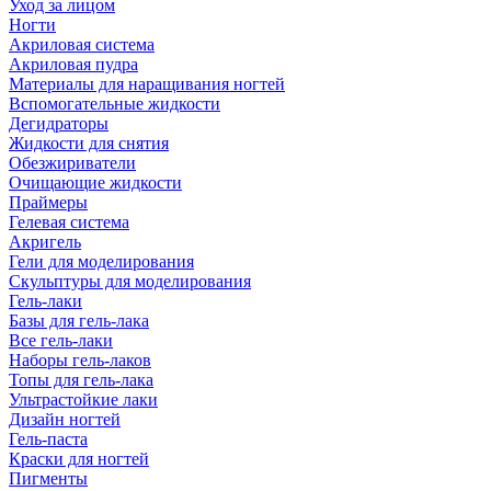
Уход за лицом
Ногти
Акриловая система
Акриловая пудра
Материалы для наращивания ногтей
Вспомогательные жидкости
Дегидраторы
Жидкости для снятия
Обезжириватели
Очищающие жидкости
Праймеры
Гелевая система
Акригель
Гели для моделирования
Скульптуры для моделирования
Гель-лаки
Базы для гель-лака
Все гель-лаки
Наборы гель-лаков
Топы для гель-лака
Ультрастойкие лаки
Дизайн ногтей
Гель-паста
Краски для ногтей
Пигменты