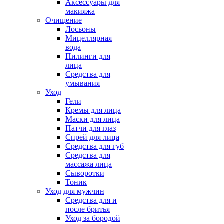
Аксессуары для
макияжа
Очищение
Лосьоны
Мицеллярная
вода
Пилинги для
лица
Средства для
умывания
Уход
Гели
Кремы для лица
Маски для лица
Патчи для глаз
Спрей для лица
Средства для губ
Средства для
массажа лица
Сыворотки
Тоник
Уход для мужчин
Средства для и
после бритья
Уход за бородой