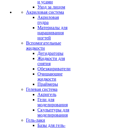
и усами
Уход за лицом
Акриловая система
Акриловая
пудра
Материалы для
наращивания
ногтей
Вспомогательные
жидкости
Дегидраторы
Жидкости для
снятия
Обезжириватели
Очищающие
жидкости
Праймеры
Гелевая система
Акригель
Гели для
моделирования
Скульптуры для
моделирования
Гель-лаки
Базы для гель-