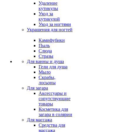
Удаление
кутикулы
Уход за
кутикулой
Уход за ногтями
Украшения для ногтей
Камифубики
Пыль
Слюда
Стразы
Для ванны и душа
Гели для душа
Мыло
Скрабы,
лосьоны
Для загара
Аксессуары и
сопутствующие
товары
Косметика для
загара в солярии
Для массажа
Средства для
массажа