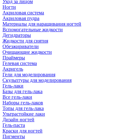
Уход за лицом
Ногти
Акриловая система
Акриловая пудра
Материалы для наращивания ногтей
Вспомогательные жидкости
Дегидраторы
Жидкости для снятия
Обезжириватели
Очищающие жидкости
Праймеры
Гелевая система
Акригель
Гели для моделирования
Скульптуры для моделирования
Гель-лаки
Базы для гель-лака
Все гель-лаки
Наборы гель-лаков
Топы для гель-лака
Ультрастойкие лаки
Дизайн ногтей
Гель-паста
Краски для ногтей
Пигменты