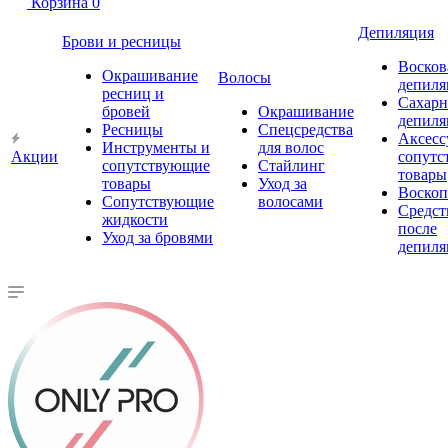
Корзина
0
Депиляция
Брови и ресницы
Восков
Окрашивание
Волосы
депиля
ресниц и
Сахарн
бровей
Окрашивание
депиля
Ресницы
Спецсредства
Аксесс
Инструменты и
для волос
Акции
сопутс
сопутствующие
Стайлинг
товары
товары
Уход за
Воско
Сопутствующие
волосами
Средст
жидкости
после
Уход за бровями
депиля