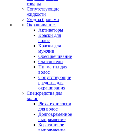
товары
Сопутствующие
жидкости
Уход за бровями
Окрашивание
Активаторы
Краски для
волос
Краски для
мужчин
Обесцвечивание
Окислители
Пигменты для
волос
Сопутствующие
средства для
окрашивания
Спецсредства для
волос
Plex-технологии
для волос
Долговременное
выпрямление
Кератиновое
выпрямление