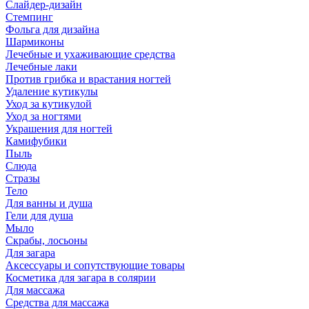
Слайдер-дизайн
Стемпинг
Фольга для дизайна
Шармиконы
Лечебные и ухаживающие средства
Лечебные лаки
Против грибка и врастания ногтей
Удаление кутикулы
Уход за кутикулой
Уход за ногтями
Украшения для ногтей
Камифубики
Пыль
Слюда
Стразы
Тело
Для ванны и душа
Гели для душа
Мыло
Скрабы, лосьоны
Для загара
Аксессуары и сопутствующие товары
Косметика для загара в солярии
Для массажа
Средства для массажа