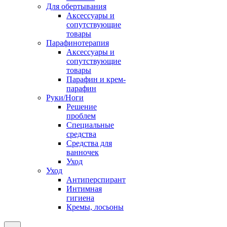
Для обертывания
Аксессуары и
сопутствующие
товары
Парафинотерапия
Аксессуары и
сопутствующие
товары
Парафин и крем-
парафин
Руки/Ноги
Решение
проблем
Специальные
средства
Средства для
ванночек
Уход
Уход
Антиперспирант
Интимная
гигиена
Кремы, лосьоны