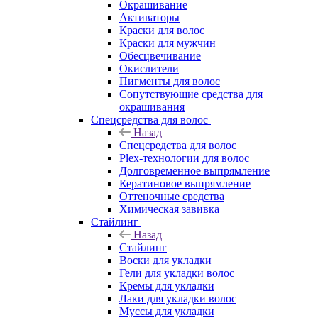
Окрашивание
Активаторы
Краски для волос
Краски для мужчин
Обесцвечивание
Окислители
Пигменты для волос
Сопутствующие средства для
окрашивания
Спецсредства для волос
Назад
Спецсредства для волос
Plex-технологии для волос
Долговременное выпрямление
Кератиновое выпрямление
Оттеночные средства
Химическая завивка
Стайлинг
Назад
Стайлинг
Воски для укладки
Гели для укладки волос
Кремы для укладки
Лаки для укладки волос
Муссы для укладки