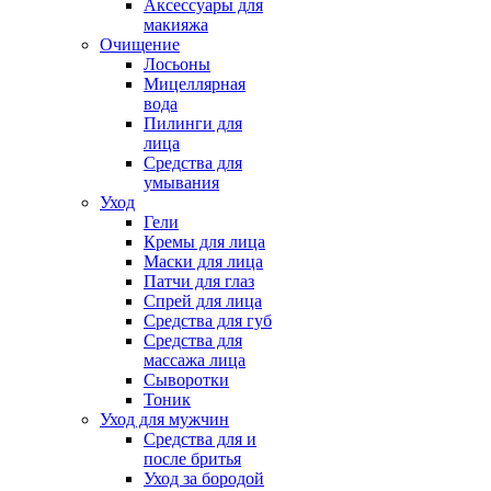
Аксессуары для
макияжа
Очищение
Лосьоны
Мицеллярная
вода
Пилинги для
лица
Средства для
умывания
Уход
Гели
Кремы для лица
Маски для лица
Патчи для глаз
Спрей для лица
Средства для губ
Средства для
массажа лица
Сыворотки
Тоник
Уход для мужчин
Средства для и
после бритья
Уход за бородой