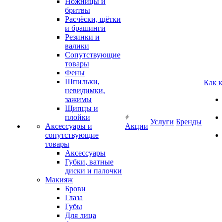
Ножницы и
бритвы
Расчёски, щётки
и брашинги
Резинки и
валики
Сопутствующие
товары
Фены
Шпильки,
Как 
невидимки,
зажимы
Щипцы и
плойки
Услуги
Бренды
Аксессуары и
Акции
сопутствующие
товары
Аксессуары
Губки, ватные
диски и палочки
Макияж
Брови
Глаза
Губы
Для лица