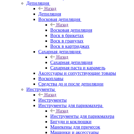
Депиляция
Назад
Депиляция
Восковая депиляция
Назад
Восковая депиляция
Воск в брикетах
Воск в гранулах
Воск в картриджах
Сахарная депиляция
Назад
Сахарная депиляция
Сахарная паста и карамель
Аксессуары и сопутствующие товары
Воскоплавы
Средства до и после депиляции
Инструменты
Назад
Инструменты
Инструменты для парикмахера
Назад
Инструменты для парикмахера
Бигуди и коклюшки
Манекены для причесок
Машинки и аксессуары