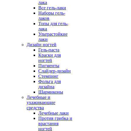
лака
Все гель-лаки
Наборы гель-
лаков
Топы для гель-
лака
Ультрастойкие
лаки
Дизайн ногтей
Гель-паста
Краски для
ногтей
Пигменты
Слайдер-дизайн
Стемпинг
Фольга для
дизайна
Шармиконы
Лечебные и
ухаживающие
средства
Лечебные лаки
Против грибка и
врастания
ногтей