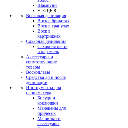
волос
Шампуни
+ ЕЩЕ 8
Восковая депиляция
Воск в брикетах
Воск в гранулах
Воск в
картриджах
Сахарная депиляция
Сахарная паста
и карамель
Аксессуары и
сопутствующие
товары
Воскоплавы
Средства до и после
депиляции
Инструменты для
парикмахера
Бигуди и
коклюшки
Манекены для
причесок
Машинки и
аксессуары