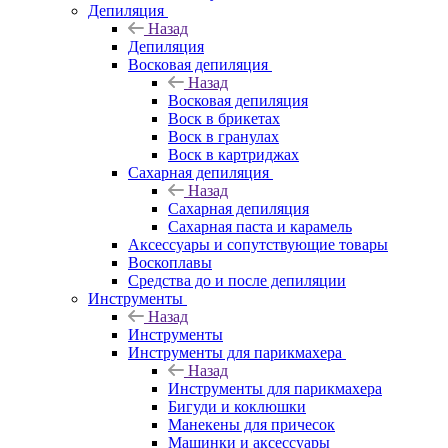
Депиляция
Назад
Депиляция
Восковая депиляция
Назад
Восковая депиляция
Воск в брикетах
Воск в гранулах
Воск в картриджах
Сахарная депиляция
Назад
Сахарная депиляция
Сахарная паста и карамель
Аксессуары и сопутствующие товары
Воскоплавы
Средства до и после депиляции
Инструменты
Назад
Инструменты
Инструменты для парикмахера
Назад
Инструменты для парикмахера
Бигуди и коклюшки
Манекены для причесок
Машинки и аксессуары