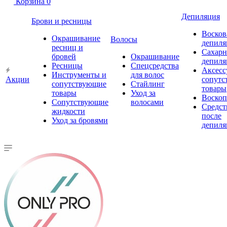
Корзина
0
Депиляция
Брови и ресницы
Восков
Окрашивание
Волосы
депиля
ресниц и
Сахарн
бровей
Окрашивание
депиля
Ресницы
Спецсредства
Аксесс
Инструменты и
для волос
Акции
сопутс
сопутствующие
Стайлинг
товары
товары
Уход за
Воско
Сопутствующие
волосами
Средст
жидкости
после
Уход за бровями
депиля