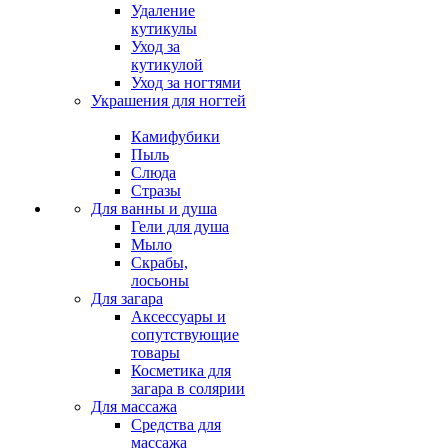
Удаление
кутикулы
Уход за
кутикулой
Уход за ногтями
Украшения для ногтей
Камифубики
Пыль
Слюда
Стразы
Для ванны и душа
Гели для душа
Мыло
Скрабы,
лосьоны
Для загара
Аксессуары и
сопутствующие
товары
Косметика для
загара в солярии
Для массажа
Средства для
массажа