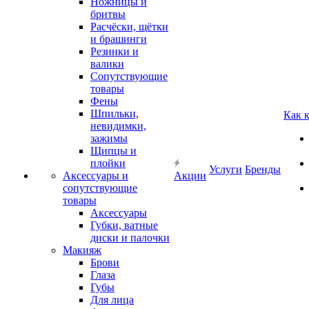
Ножницы и
бритвы
Расчёски, щётки
и брашинги
Резинки и
валики
Сопутствующие
товары
Фены
Шпильки,
Как 
невидимки,
зажимы
Щипцы и
плойки
Услуги
Бренды
Аксессуары и
Акции
сопутствующие
товары
Аксессуары
Губки, ватные
диски и палочки
Макияж
Брови
Глаза
Губы
Для лица