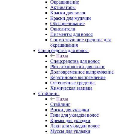
Окрашивание
Активаторы
Краски для волос
Краски для мужчин
Обесцвечивание
Окислители
Пигменты для волос
Сопутствующие средства для
окрашивания
Спецсредства для волос
Назад
Спецсредства для волос
Plex-технологии для волос
Долговременное выпрямление
Кератиновое выпрямление
Оттеночные средства
Химическая завивка
Стайлинг
Назад
Стайлинг
Воски для укладки
Гели для укладки волос
Кремы для укладки
Лаки для укладки волос
Муссы для укладки