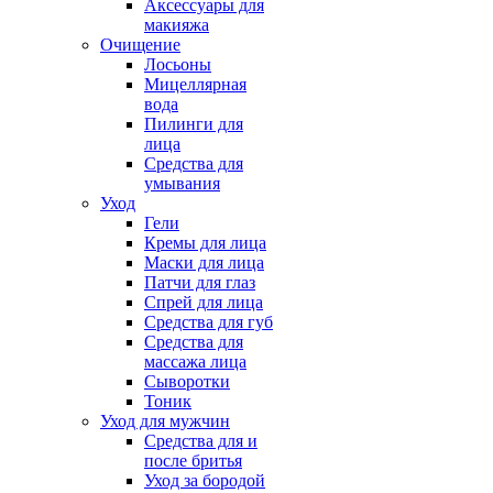
Аксессуары для
макияжа
Очищение
Лосьоны
Мицеллярная
вода
Пилинги для
лица
Средства для
умывания
Уход
Гели
Кремы для лица
Маски для лица
Патчи для глаз
Спрей для лица
Средства для губ
Средства для
массажа лица
Сыворотки
Тоник
Уход для мужчин
Средства для и
после бритья
Уход за бородой