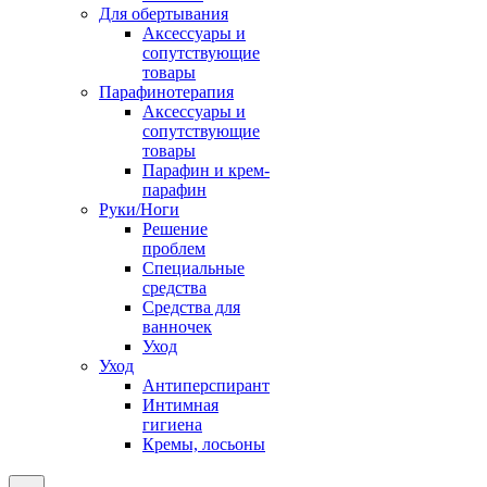
Для обертывания
Аксессуары и
сопутствующие
товары
Парафинотерапия
Аксессуары и
сопутствующие
товары
Парафин и крем-
парафин
Руки/Ноги
Решение
проблем
Специальные
средства
Средства для
ванночек
Уход
Уход
Антиперспирант
Интимная
гигиена
Кремы, лосьоны