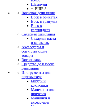
волос
Шампуни
+ ЕЩЕ 8
Восковая депиляция
Воск в брикетах
Воск в гранулах
Воск в
картриджах
Сахарная депиляция
Сахарная паста
и карамель
Аксессуары и
сопутствующие
товары
Воскоплавы
Средства до и после
депиляции
Инструменты для
парикмахера
Бигуди и
коклюшки
Манекены для
причесок
Машинки и
аксессуары