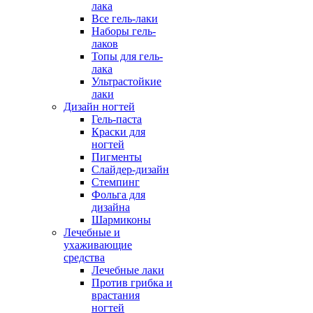
лака
Все гель-лаки
Наборы гель-
лаков
Топы для гель-
лака
Ультрастойкие
лаки
Дизайн ногтей
Гель-паста
Краски для
ногтей
Пигменты
Слайдер-дизайн
Стемпинг
Фольга для
дизайна
Шармиконы
Лечебные и
ухаживающие
средства
Лечебные лаки
Против грибка и
врастания
ногтей