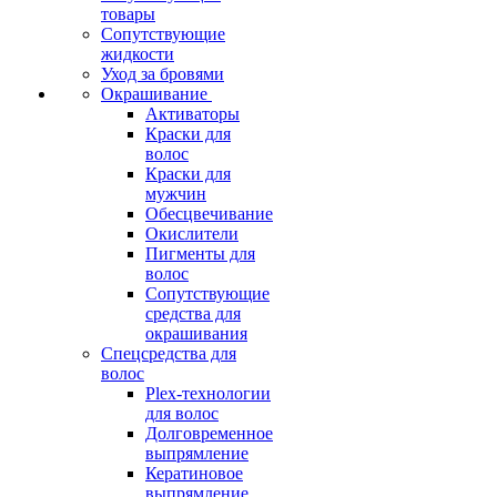
товары
Сопутствующие
жидкости
Уход за бровями
Окрашивание
Активаторы
Краски для
волос
Краски для
мужчин
Обесцвечивание
Окислители
Пигменты для
волос
Сопутствующие
средства для
окрашивания
Спецсредства для
волос
Plex-технологии
для волос
Долговременное
выпрямление
Кератиновое
выпрямление