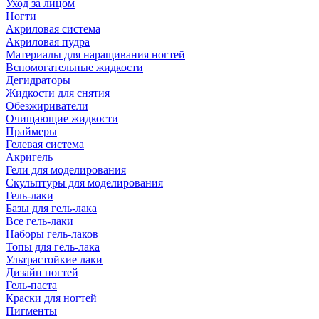
Уход за лицом
Ногти
Акриловая система
Акриловая пудра
Материалы для наращивания ногтей
Вспомогательные жидкости
Дегидраторы
Жидкости для снятия
Обезжириватели
Очищающие жидкости
Праймеры
Гелевая система
Акригель
Гели для моделирования
Скульптуры для моделирования
Гель-лаки
Базы для гель-лака
Все гель-лаки
Наборы гель-лаков
Топы для гель-лака
Ультрастойкие лаки
Дизайн ногтей
Гель-паста
Краски для ногтей
Пигменты