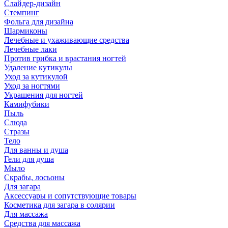
Слайдер-дизайн
Стемпинг
Фольга для дизайна
Шармиконы
Лечебные и ухаживающие средства
Лечебные лаки
Против грибка и врастания ногтей
Удаление кутикулы
Уход за кутикулой
Уход за ногтями
Украшения для ногтей
Камифубики
Пыль
Слюда
Стразы
Тело
Для ванны и душа
Гели для душа
Мыло
Скрабы, лосьоны
Для загара
Аксессуары и сопутствующие товары
Косметика для загара в солярии
Для массажа
Средства для массажа