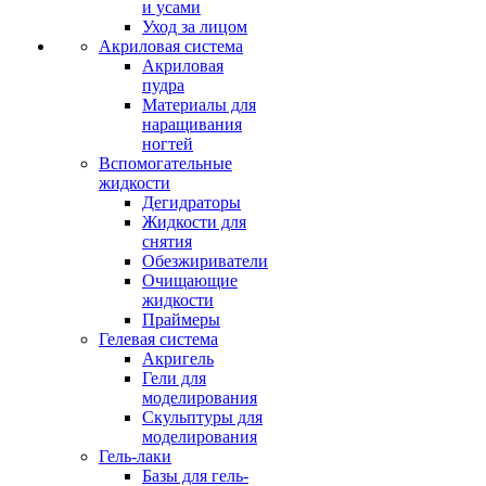
и усами
Уход за лицом
Акриловая система
Акриловая
пудра
Материалы для
наращивания
ногтей
Вспомогательные
жидкости
Дегидраторы
Жидкости для
снятия
Обезжириватели
Очищающие
жидкости
Праймеры
Гелевая система
Акригель
Гели для
моделирования
Скульптуры для
моделирования
Гель-лаки
Базы для гель-