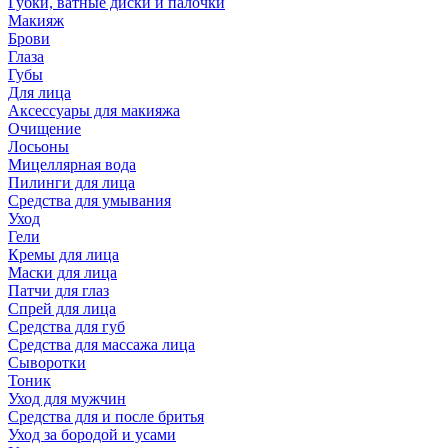
Губки, ватные диски и палочки
Макияж
Брови
Глаза
Губы
Для лица
Аксессуары для макияжа
Очищение
Лосьоны
Мицеллярная вода
Пилинги для лица
Средства для умывания
Уход
Гели
Кремы для лица
Маски для лица
Патчи для глаз
Спрей для лица
Средства для губ
Средства для массажа лица
Сыворотки
Тоник
Уход для мужчин
Средства для и после бритья
Уход за бородой и усами