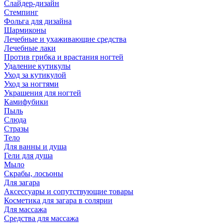
Слайдер-дизайн
Стемпинг
Фольга для дизайна
Шармиконы
Лечебные и ухаживающие средства
Лечебные лаки
Против грибка и врастания ногтей
Удаление кутикулы
Уход за кутикулой
Уход за ногтями
Украшения для ногтей
Камифубики
Пыль
Слюда
Стразы
Тело
Для ванны и душа
Гели для душа
Мыло
Скрабы, лосьоны
Для загара
Аксессуары и сопутствующие товары
Косметика для загара в солярии
Для массажа
Средства для массажа