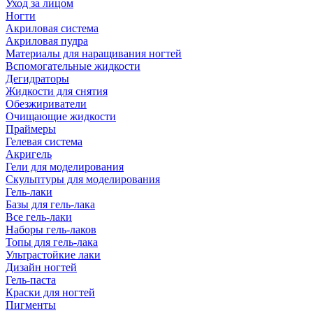
Уход за лицом
Ногти
Акриловая система
Акриловая пудра
Материалы для наращивания ногтей
Вспомогательные жидкости
Дегидраторы
Жидкости для снятия
Обезжириватели
Очищающие жидкости
Праймеры
Гелевая система
Акригель
Гели для моделирования
Скульптуры для моделирования
Гель-лаки
Базы для гель-лака
Все гель-лаки
Наборы гель-лаков
Топы для гель-лака
Ультрастойкие лаки
Дизайн ногтей
Гель-паста
Краски для ногтей
Пигменты