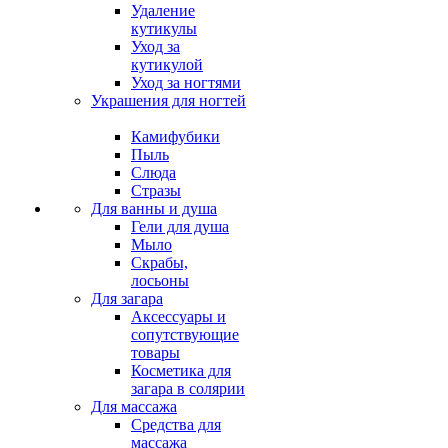
Удаление
кутикулы
Уход за
кутикулой
Уход за ногтями
Украшения для ногтей
Камифубики
Пыль
Слюда
Стразы
Для ванны и душа
Гели для душа
Мыло
Скрабы,
лосьоны
Для загара
Аксессуары и
сопутствующие
товары
Косметика для
загара в солярии
Для массажа
Средства для
массажа