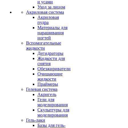
и усами
Уход за лицом
Акриловая система
Акриловая
пудра
Материалы для
наращивания
ногтей
Вспомогательные
жидкости
Дегидраторы
Жидкости для
снятия
Обезжириватели
Очищающие
жидкости
Праймеры
Гелевая система
Акригель
Гели для
моделирования
Скульптуры для
моделирования
Гель-лаки
Базы для гель-