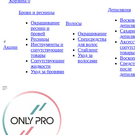
Корзина
0
Депиляция
Брови и ресницы
Восков
Окрашивание
Волосы
депиля
ресниц и
Сахарн
бровей
Окрашивание
депиля
Ресницы
Спецсредства
Аксесс
Инструменты и
для волос
Акции
сопутс
сопутствующие
Стайлинг
товары
товары
Уход за
Воско
Сопутствующие
волосами
Средст
жидкости
после
Уход за бровями
депиля