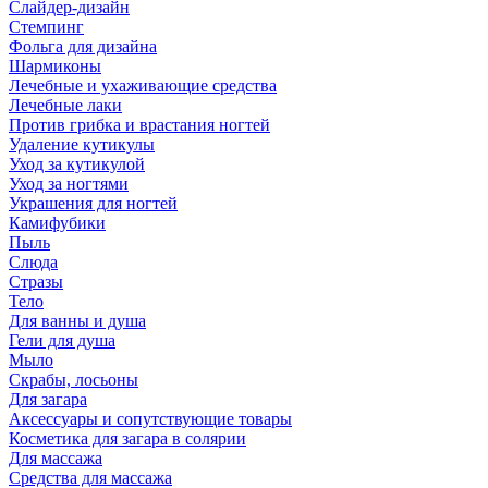
Слайдер-дизайн
Стемпинг
Фольга для дизайна
Шармиконы
Лечебные и ухаживающие средства
Лечебные лаки
Против грибка и врастания ногтей
Удаление кутикулы
Уход за кутикулой
Уход за ногтями
Украшения для ногтей
Камифубики
Пыль
Слюда
Стразы
Тело
Для ванны и душа
Гели для душа
Мыло
Скрабы, лосьоны
Для загара
Аксессуары и сопутствующие товары
Косметика для загара в солярии
Для массажа
Средства для массажа