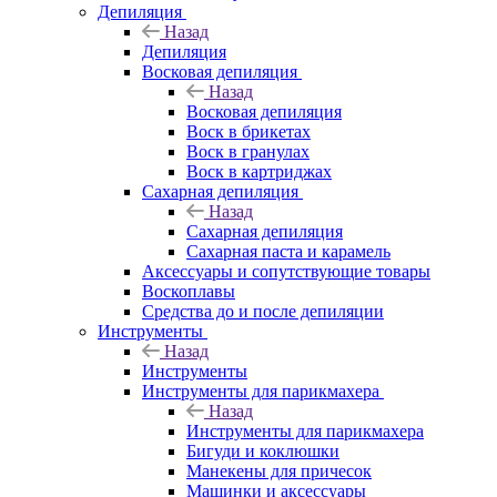
Депиляция
Назад
Депиляция
Восковая депиляция
Назад
Восковая депиляция
Воск в брикетах
Воск в гранулах
Воск в картриджах
Сахарная депиляция
Назад
Сахарная депиляция
Сахарная паста и карамель
Аксессуары и сопутствующие товары
Воскоплавы
Средства до и после депиляции
Инструменты
Назад
Инструменты
Инструменты для парикмахера
Назад
Инструменты для парикмахера
Бигуди и коклюшки
Манекены для причесок
Машинки и аксессуары