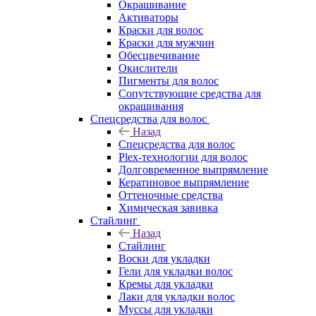
Окрашивание
Активаторы
Краски для волос
Краски для мужчин
Обесцвечивание
Окислители
Пигменты для волос
Сопутствующие средства для
окрашивания
Спецсредства для волос
Назад
Спецсредства для волос
Plex-технологии для волос
Долговременное выпрямление
Кератиновое выпрямление
Оттеночные средства
Химическая завивка
Стайлинг
Назад
Стайлинг
Воски для укладки
Гели для укладки волос
Кремы для укладки
Лаки для укладки волос
Муссы для укладки