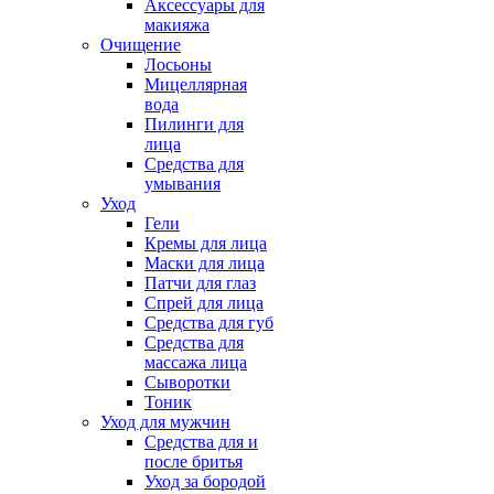
Аксессуары для
макияжа
Очищение
Лосьоны
Мицеллярная
вода
Пилинги для
лица
Средства для
умывания
Уход
Гели
Кремы для лица
Маски для лица
Патчи для глаз
Спрей для лица
Средства для губ
Средства для
массажа лица
Сыворотки
Тоник
Уход для мужчин
Средства для и
после бритья
Уход за бородой