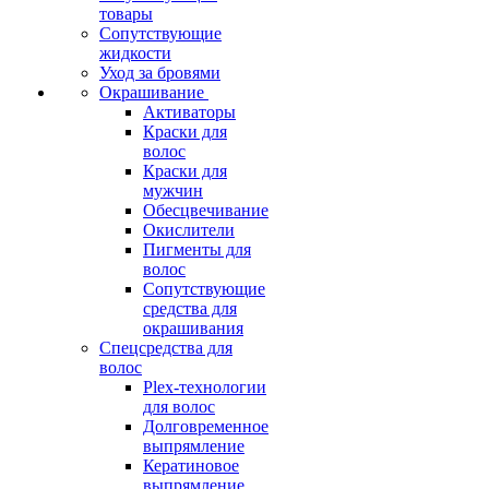
товары
Сопутствующие
жидкости
Уход за бровями
Окрашивание
Активаторы
Краски для
волос
Краски для
мужчин
Обесцвечивание
Окислители
Пигменты для
волос
Сопутствующие
средства для
окрашивания
Спецсредства для
волос
Plex-технологии
для волос
Долговременное
выпрямление
Кератиновое
выпрямление