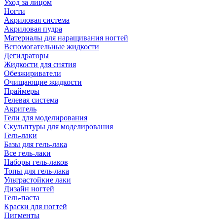
Уход за лицом
Ногти
Акриловая система
Акриловая пудра
Материалы для наращивания ногтей
Вспомогательные жидкости
Дегидраторы
Жидкости для снятия
Обезжириватели
Очищающие жидкости
Праймеры
Гелевая система
Акригель
Гели для моделирования
Скульптуры для моделирования
Гель-лаки
Базы для гель-лака
Все гель-лаки
Наборы гель-лаков
Топы для гель-лака
Ультрастойкие лаки
Дизайн ногтей
Гель-паста
Краски для ногтей
Пигменты