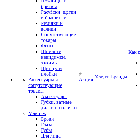
Ножницы и
бритвы
Расчёски, щётки
и брашинги
Резинки и
валики
Сопутствующие
товары
Фены
Шпильки,
Как 
невидимки,
зажимы
Щипцы и
плойки
Услуги
Бренды
Аксессуары и
Акции
сопутствующие
товары
Аксессуары
Губки, ватные
диски и палочки
Макияж
Брови
Глаза
Губы
Для лица