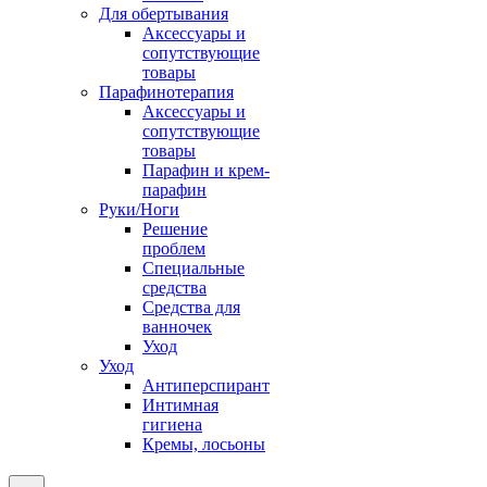
Для обертывания
Аксессуары и
сопутствующие
товары
Парафинотерапия
Аксессуары и
сопутствующие
товары
Парафин и крем-
парафин
Руки/Ноги
Решение
проблем
Специальные
средства
Средства для
ванночек
Уход
Уход
Антиперспирант
Интимная
гигиена
Кремы, лосьоны