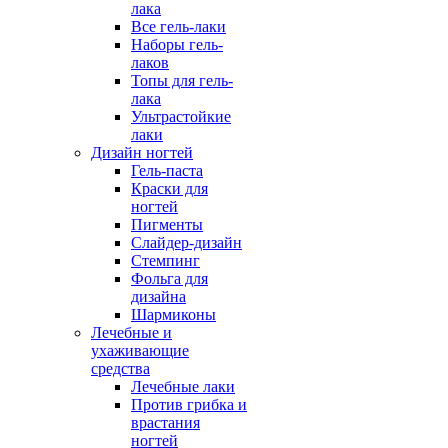
лака
Все гель-лаки
Наборы гель-
лаков
Топы для гель-
лака
Ультрастойкие
лаки
Дизайн ногтей
Гель-паста
Краски для
ногтей
Пигменты
Слайдер-дизайн
Стемпинг
Фольга для
дизайна
Шармиконы
Лечебные и
ухаживающие
средства
Лечебные лаки
Против грибка и
врастания
ногтей