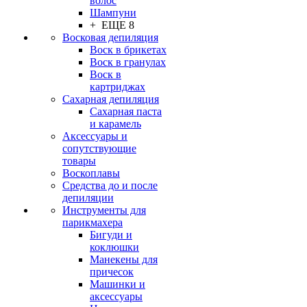
волос
Шампуни
+ ЕЩЕ 8
Восковая депиляция
Воск в брикетах
Воск в гранулах
Воск в
картриджах
Сахарная депиляция
Сахарная паста
и карамель
Аксессуары и
сопутствующие
товары
Воскоплавы
Средства до и после
депиляции
Инструменты для
парикмахера
Бигуди и
коклюшки
Манекены для
причесок
Машинки и
аксессуары