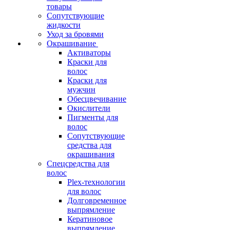
товары
Сопутствующие
жидкости
Уход за бровями
Окрашивание
Активаторы
Краски для
волос
Краски для
мужчин
Обесцвечивание
Окислители
Пигменты для
волос
Сопутствующие
средства для
окрашивания
Спецсредства для
волос
Plex-технологии
для волос
Долговременное
выпрямление
Кератиновое
выпрямление