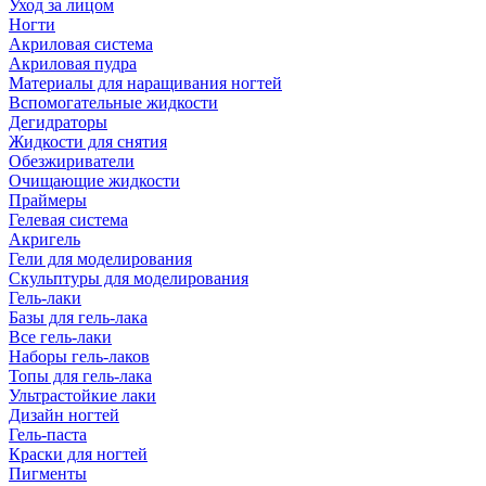
Уход за лицом
Ногти
Акриловая система
Акриловая пудра
Материалы для наращивания ногтей
Вспомогательные жидкости
Дегидраторы
Жидкости для снятия
Обезжириватели
Очищающие жидкости
Праймеры
Гелевая система
Акригель
Гели для моделирования
Скульптуры для моделирования
Гель-лаки
Базы для гель-лака
Все гель-лаки
Наборы гель-лаков
Топы для гель-лака
Ультрастойкие лаки
Дизайн ногтей
Гель-паста
Краски для ногтей
Пигменты