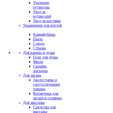
Удаление
кутикулы
Уход за
кутикулой
Уход за ногтями
Украшения для ногтей
Камифубики
Пыль
Слюда
Стразы
Для ванны и душа
Гели для душа
Мыло
Скрабы,
лосьоны
Для загара
Аксессуары и
сопутствующие
товары
Косметика для
загара в солярии
Для массажа
Средства для
массажа