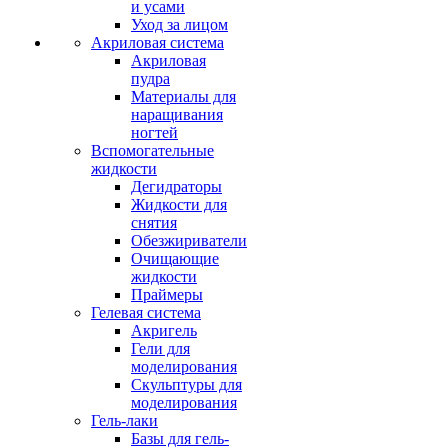
и усами
Уход за лицом
Акриловая система
Акриловая
пудра
Материалы для
наращивания
ногтей
Вспомогательные
жидкости
Дегидраторы
Жидкости для
снятия
Обезжириватели
Очищающие
жидкости
Праймеры
Гелевая система
Акригель
Гели для
моделирования
Скульптуры для
моделирования
Гель-лаки
Базы для гель-