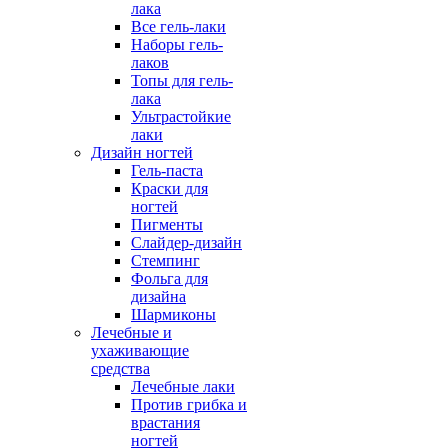
лака
Все гель-лаки
Наборы гель-
лаков
Топы для гель-
лака
Ультрастойкие
лаки
Дизайн ногтей
Гель-паста
Краски для
ногтей
Пигменты
Слайдер-дизайн
Стемпинг
Фольга для
дизайна
Шармиконы
Лечебные и
ухаживающие
средства
Лечебные лаки
Против грибка и
врастания
ногтей