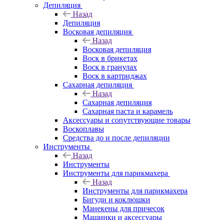
Депиляция
Назад
Депиляция
Восковая депиляция
Назад
Восковая депиляция
Воск в брикетах
Воск в гранулах
Воск в картриджах
Сахарная депиляция
Назад
Сахарная депиляция
Сахарная паста и карамель
Аксессуары и сопутствующие товары
Воскоплавы
Средства до и после депиляции
Инструменты
Назад
Инструменты
Инструменты для парикмахера
Назад
Инструменты для парикмахера
Бигуди и коклюшки
Манекены для причесок
Машинки и аксессуары