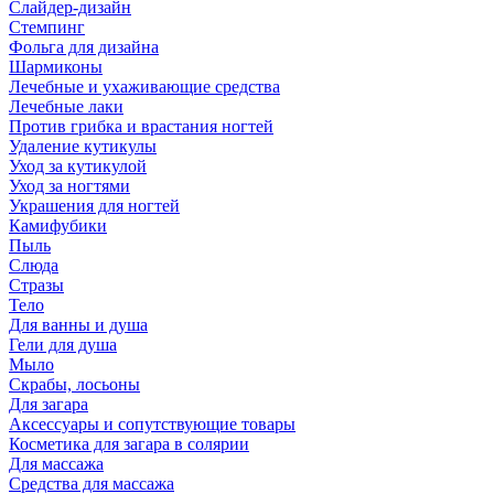
Слайдер-дизайн
Стемпинг
Фольга для дизайна
Шармиконы
Лечебные и ухаживающие средства
Лечебные лаки
Против грибка и врастания ногтей
Удаление кутикулы
Уход за кутикулой
Уход за ногтями
Украшения для ногтей
Камифубики
Пыль
Слюда
Стразы
Тело
Для ванны и душа
Гели для душа
Мыло
Скрабы, лосьоны
Для загара
Аксессуары и сопутствующие товары
Косметика для загара в солярии
Для массажа
Средства для массажа