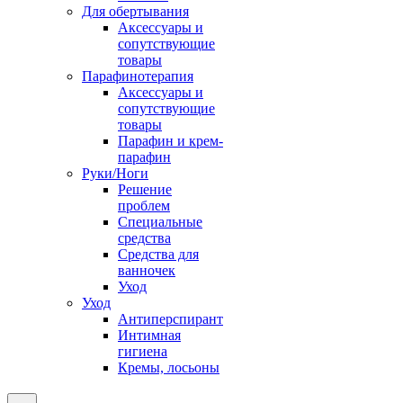
Для обертывания
Аксессуары и
сопутствующие
товары
Парафинотерапия
Аксессуары и
сопутствующие
товары
Парафин и крем-
парафин
Руки/Ноги
Решение
проблем
Специальные
средства
Средства для
ванночек
Уход
Уход
Антиперспирант
Интимная
гигиена
Кремы, лосьоны