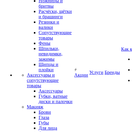
Ножницы и
бритвы
Расчёски, щётки
и брашинги
Резинки и
валики
Сопутствующие
товары
Фены
Шпильки,
Как 
невидимки,
зажимы
Щипцы и
плойки
Услуги
Бренды
Аксессуары и
Акции
сопутствующие
товары
Аксессуары
Губки, ватные
диски и палочки
Макияж
Брови
Глаза
Губы
Для лица