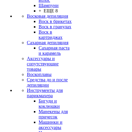
волос
Шампуни
+ ЕЩЕ 8
Восковая депиляция
Воск в брикетах
Воск в гранулах
Воск в
картриджах
Сахарная депиляция
Сахарная паста
и карамель
Аксессуары и
сопутствующие
товары
Воскоплавы
Средства до и после
депиляции
Инструменты для
парикмахера
Бигуди и
коклюшки
Манекены для
причесок
Машинки и
аксессуары