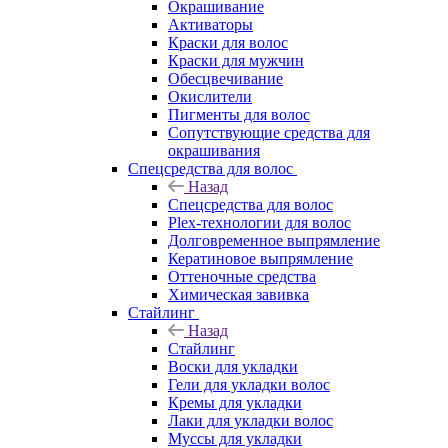
Окрашивание
Активаторы
Краски для волос
Краски для мужчин
Обесцвечивание
Окислители
Пигменты для волос
Сопутствующие средства для
окрашивания
Спецсредства для волос
Назад
Спецсредства для волос
Plex-технологии для волос
Долговременное выпрямление
Кератиновое выпрямление
Оттеночные средства
Химическая завивка
Стайлинг
Назад
Стайлинг
Воски для укладки
Гели для укладки волос
Кремы для укладки
Лаки для укладки волос
Муссы для укладки