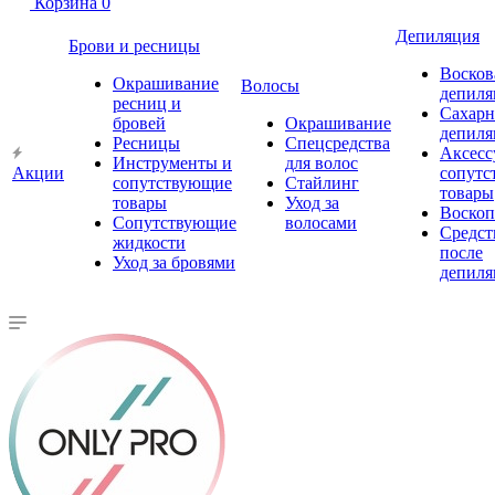
Корзина
0
Депиляция
Брови и ресницы
Восков
Окрашивание
Волосы
депиля
ресниц и
Сахарн
бровей
Окрашивание
депиля
Ресницы
Спецсредства
Аксесс
Инструменты и
для волос
Акции
сопутс
сопутствующие
Стайлинг
товары
товары
Уход за
Воско
Сопутствующие
волосами
Средст
жидкости
после
Уход за бровями
депиля