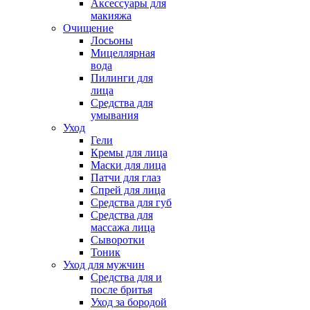
Аксессуары для
макияжа
Очищение
Лосьоны
Мицеллярная
вода
Пилинги для
лица
Средства для
умывания
Уход
Гели
Кремы для лица
Маски для лица
Патчи для глаз
Спрей для лица
Средства для губ
Средства для
массажа лица
Сыворотки
Тоник
Уход для мужчин
Средства для и
после бритья
Уход за бородой