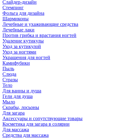
Слайдер-дизайн
Стемпинг
Фольга для дизайна
Шармиконы
Лечебные и ухаживающие средства
Лечебные лаки
Против грибка и врастания ногтей
Удаление кутикулы
Уход за кутикулой
Уход за ногтями
Украшения для ногтей
Камифубики
Пыль
Слюда
Стразы
Тело
Для ванны и душа
Гели для душа
Мыло
Скрабы, лосьоны
Для загара
Аксессуары и сопутствующие товары
Косметика для загара в солярии
Для массажа
Средства для массажа