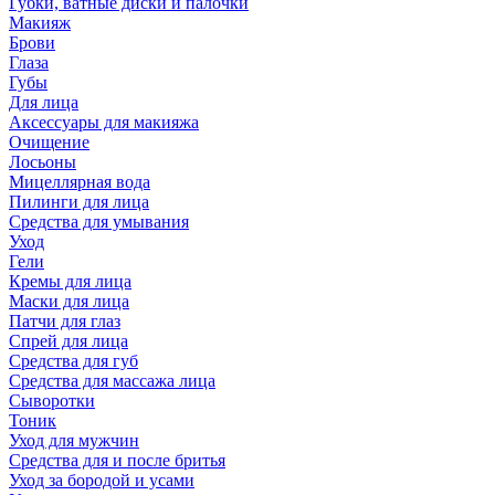
Губки, ватные диски и палочки
Макияж
Брови
Глаза
Губы
Для лица
Аксессуары для макияжа
Очищение
Лосьоны
Мицеллярная вода
Пилинги для лица
Средства для умывания
Уход
Гели
Кремы для лица
Маски для лица
Патчи для глаз
Спрей для лица
Средства для губ
Средства для массажа лица
Сыворотки
Тоник
Уход для мужчин
Средства для и после бритья
Уход за бородой и усами