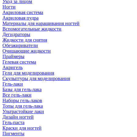
Уход за лицом
Ногти
Акриловая система
Акриловая пудра
Материалы для наращивания ногтей
Вспомогательные жидкости
Дегидраторы
Жидкости для снятия
Обезжириватели
Очищающие жидкости
Праймеры
Гелевая система
Акригель
Гели для моделирования
Скульптуры для моделирования
Гель-лаки
Базы для гель-лака
Все гель-лаки
Наборы гель-лаков
Топы для гель-лака
Ультрастойкие лаки
Дизайн ногтей
Гель-паста
Краски для ногтей
Пигменты