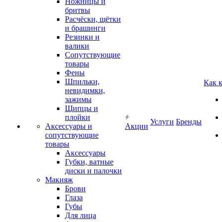
Ножницы и
бритвы
Расчёски, щётки
и брашинги
Резинки и
валики
Сопутствующие
товары
Фены
Шпильки,
Как 
невидимки,
зажимы
Щипцы и
плойки
Услуги
Бренды
Аксессуары и
Акции
сопутствующие
товары
Аксессуары
Губки, ватные
диски и палочки
Макияж
Брови
Глаза
Губы
Для лица