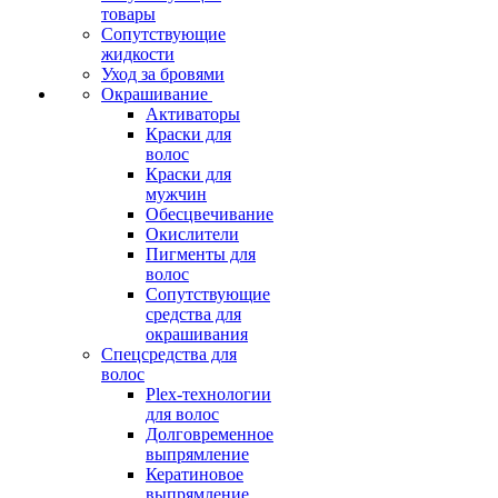
товары
Сопутствующие
жидкости
Уход за бровями
Окрашивание
Активаторы
Краски для
волос
Краски для
мужчин
Обесцвечивание
Окислители
Пигменты для
волос
Сопутствующие
средства для
окрашивания
Спецсредства для
волос
Plex-технологии
для волос
Долговременное
выпрямление
Кератиновое
выпрямление