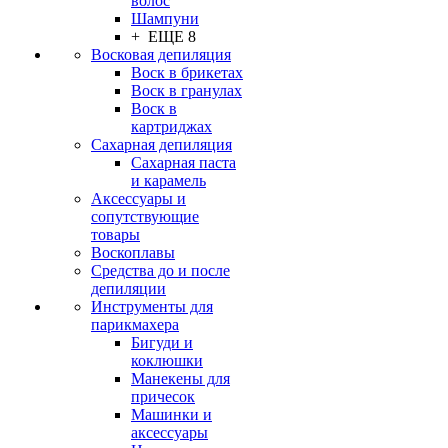
волос
Шампуни
+ ЕЩЕ 8
Восковая депиляция
Воск в брикетах
Воск в гранулах
Воск в
картриджах
Сахарная депиляция
Сахарная паста
и карамель
Аксессуары и
сопутствующие
товары
Воскоплавы
Средства до и после
депиляции
Инструменты для
парикмахера
Бигуди и
коклюшки
Манекены для
причесок
Машинки и
аксессуары