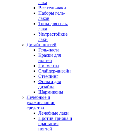
лака
Все гель-лаки
Наборы гель-
лаков
Топы для гель-
лака
Ультрастойкие
лаки
Дизайн ногтей
Гель-паста
Краски для
ногтей
Пигменты
Слайдер-дизайн
Стемпинг
Фольга для
дизайна
Шармиконы
Лечебные и
ухаживающие
средства
Лечебные лаки
Против грибка и
врастания
ногтей