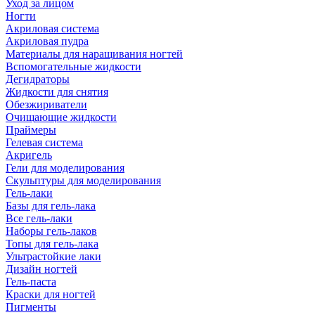
Уход за лицом
Ногти
Акриловая система
Акриловая пудра
Материалы для наращивания ногтей
Вспомогательные жидкости
Дегидраторы
Жидкости для снятия
Обезжириватели
Очищающие жидкости
Праймеры
Гелевая система
Акригель
Гели для моделирования
Скульптуры для моделирования
Гель-лаки
Базы для гель-лака
Все гель-лаки
Наборы гель-лаков
Топы для гель-лака
Ультрастойкие лаки
Дизайн ногтей
Гель-паста
Краски для ногтей
Пигменты