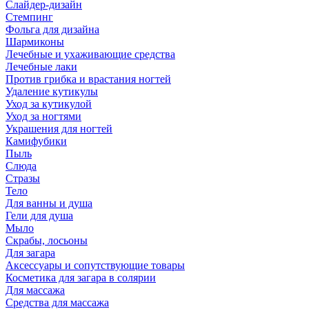
Слайдер-дизайн
Стемпинг
Фольга для дизайна
Шармиконы
Лечебные и ухаживающие средства
Лечебные лаки
Против грибка и врастания ногтей
Удаление кутикулы
Уход за кутикулой
Уход за ногтями
Украшения для ногтей
Камифубики
Пыль
Слюда
Стразы
Тело
Для ванны и душа
Гели для душа
Мыло
Скрабы, лосьоны
Для загара
Аксессуары и сопутствующие товары
Косметика для загара в солярии
Для массажа
Средства для массажа