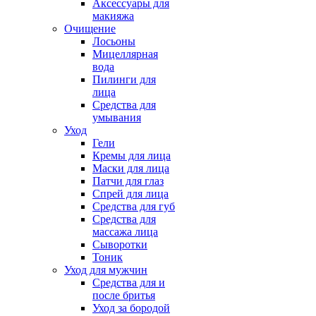
Аксессуары для
макияжа
Очищение
Лосьоны
Мицеллярная
вода
Пилинги для
лица
Средства для
умывания
Уход
Гели
Кремы для лица
Маски для лица
Патчи для глаз
Спрей для лица
Средства для губ
Средства для
массажа лица
Сыворотки
Тоник
Уход для мужчин
Средства для и
после бритья
Уход за бородой