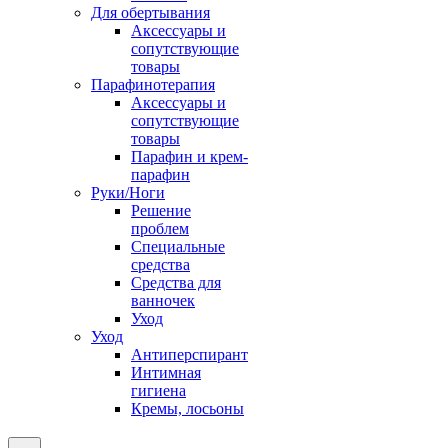
Для обертывания
Аксессуары и
сопутствующие
товары
Парафинотерапия
Аксессуары и
сопутствующие
товары
Парафин и крем-
парафин
Руки/Ноги
Решение
проблем
Специальные
средства
Средства для
ванночек
Уход
Уход
Антиперспирант
Интимная
гигиена
Кремы, лосьоны