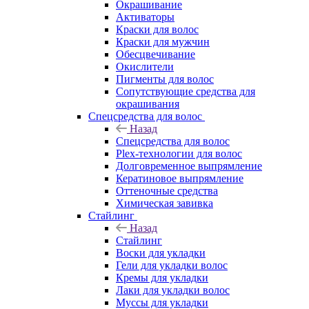
Окрашивание
Активаторы
Краски для волос
Краски для мужчин
Обесцвечивание
Окислители
Пигменты для волос
Сопутствующие средства для
окрашивания
Спецсредства для волос
Назад
Спецсредства для волос
Plex-технологии для волос
Долговременное выпрямление
Кератиновое выпрямление
Оттеночные средства
Химическая завивка
Стайлинг
Назад
Стайлинг
Воски для укладки
Гели для укладки волос
Кремы для укладки
Лаки для укладки волос
Муссы для укладки