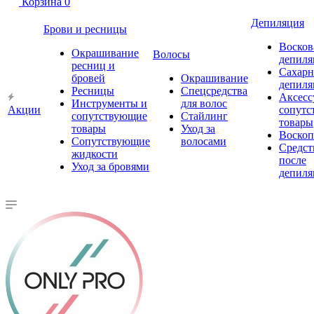
Корзина
0
Депиляция
Брови и ресницы
Восков
Окрашивание
Волосы
депиля
ресниц и
Сахарн
бровей
Окрашивание
депиля
Ресницы
Спецсредства
Аксесс
Инструменты и
для волос
Акции
сопутс
сопутствующие
Стайлинг
товары
товары
Уход за
Воско
Сопутствующие
волосами
Средст
жидкости
после
Уход за бровями
депиля