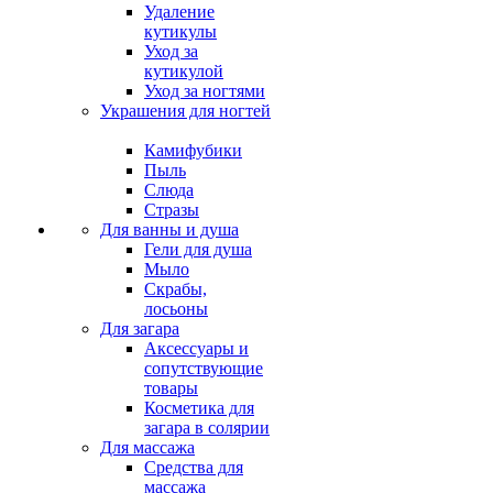
Удаление
кутикулы
Уход за
кутикулой
Уход за ногтями
Украшения для ногтей
Камифубики
Пыль
Слюда
Стразы
Для ванны и душа
Гели для душа
Мыло
Скрабы,
лосьоны
Для загара
Аксессуары и
сопутствующие
товары
Косметика для
загара в солярии
Для массажа
Средства для
массажа