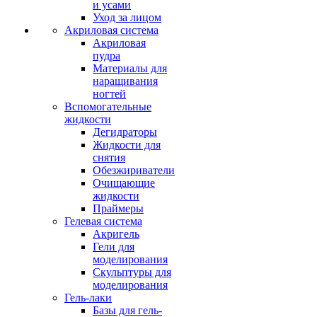
и усами
Уход за лицом
Акриловая система
Акриловая
пудра
Материалы для
наращивания
ногтей
Вспомогательные
жидкости
Дегидраторы
Жидкости для
снятия
Обезжириватели
Очищающие
жидкости
Праймеры
Гелевая система
Акригель
Гели для
моделирования
Скульптуры для
моделирования
Гель-лаки
Базы для гель-