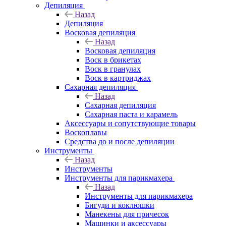
Депиляция
Назад
Депиляция
Восковая депиляция
Назад
Восковая депиляция
Воск в брикетах
Воск в гранулах
Воск в картриджах
Сахарная депиляция
Назад
Сахарная депиляция
Сахарная паста и карамель
Аксессуары и сопутствующие товары
Воскоплавы
Средства до и после депиляции
Инструменты
Назад
Инструменты
Инструменты для парикмахера
Назад
Инструменты для парикмахера
Бигуди и коклюшки
Манекены для причесок
Машинки и аксессуары