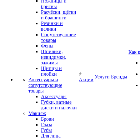
Ножницы и
бритвы
Расчёски, щётки
и брашинги
Резинки и
валики
Сопутствующие
товары
Фены
Шпильки,
Как 
невидимки,
зажимы
Щипцы и
плойки
Услуги
Бренды
Аксессуары и
Акции
сопутствующие
товары
Аксессуары
Губки, ватные
диски и палочки
Макияж
Брови
Глаза
Губы
Для лица