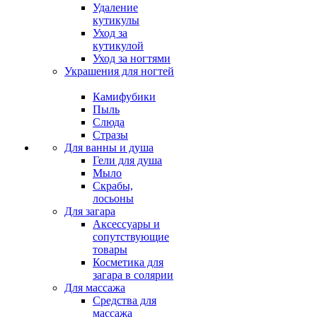
Удаление
кутикулы
Уход за
кутикулой
Уход за ногтями
Украшения для ногтей
Камифубики
Пыль
Слюда
Стразы
Для ванны и душа
Гели для душа
Мыло
Скрабы,
лосьоны
Для загара
Аксессуары и
сопутствующие
товары
Косметика для
загара в солярии
Для массажа
Средства для
массажа