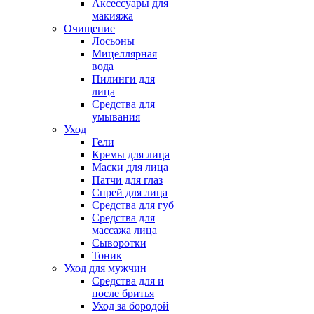
Аксессуары для
макияжа
Очищение
Лосьоны
Мицеллярная
вода
Пилинги для
лица
Средства для
умывания
Уход
Гели
Кремы для лица
Маски для лица
Патчи для глаз
Спрей для лица
Средства для губ
Средства для
массажа лица
Сыворотки
Тоник
Уход для мужчин
Средства для и
после бритья
Уход за бородой