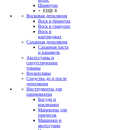
волос
Шампуни
+ ЕЩЕ 8
Восковая депиляция
Воск в брикетах
Воск в гранулах
Воск в
картриджах
Сахарная депиляция
Сахарная паста
и карамель
Аксессуары и
сопутствующие
товары
Воскоплавы
Средства до и после
депиляции
Инструменты для
парикмахера
Бигуди и
коклюшки
Манекены для
причесок
Машинки и
аксессуары