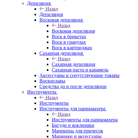
Депиляция
Назад
Депиляция
Восковая депиляция
Назад
Восковая депиляция
Воск в брикетах
Воск в гранулах
Воск в картриджах
Сахарная депиляция
Назад
Сахарная депиляция
Сахарная паста и карамель
Аксессуары и сопутствующие товары
Воскоплавы
Средства до и после депиляции
Инструменты
Назад
Инструменты
Инструменты для парикмахера
Назад
Инструменты для парикмахера
Бигуди и коклюшки
Манекены для причесок
Машинки и аксессуары