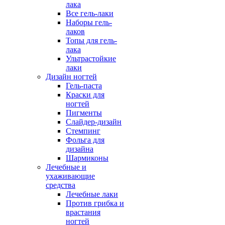
лака
Все гель-лаки
Наборы гель-
лаков
Топы для гель-
лака
Ультрастойкие
лаки
Дизайн ногтей
Гель-паста
Краски для
ногтей
Пигменты
Слайдер-дизайн
Стемпинг
Фольга для
дизайна
Шармиконы
Лечебные и
ухаживающие
средства
Лечебные лаки
Против грибка и
врастания
ногтей