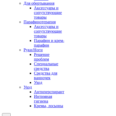
Для обертывания
Аксессуары и
сопутствующие
товары
Парафинотерапия
Аксессуары и
сопутствующие
товары
Парафин и крем-
парафин
Руки/Ноги
Решение
проблем
Специальные
средства
Средства для
ванночек
Уход
Уход
Антиперспирант
Интимная
гигиена
Кремы, лосьоны