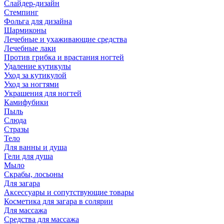
Слайдер-дизайн
Стемпинг
Фольга для дизайна
Шармиконы
Лечебные и ухаживающие средства
Лечебные лаки
Против грибка и врастания ногтей
Удаление кутикулы
Уход за кутикулой
Уход за ногтями
Украшения для ногтей
Камифубики
Пыль
Слюда
Стразы
Тело
Для ванны и душа
Гели для душа
Мыло
Скрабы, лосьоны
Для загара
Аксессуары и сопутствующие товары
Косметика для загара в солярии
Для массажа
Средства для массажа