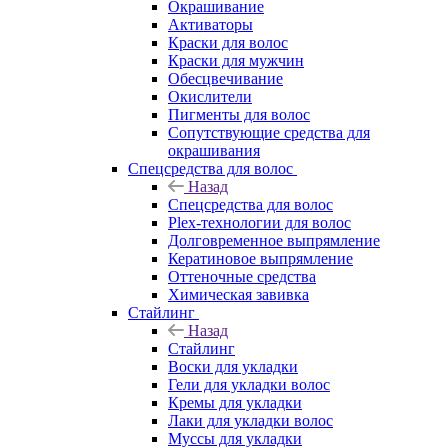
Окрашивание
Активаторы
Краски для волос
Краски для мужчин
Обесцвечивание
Окислители
Пигменты для волос
Сопутствующие средства для
окрашивания
Спецсредства для волос
Назад
Спецсредства для волос
Plex-технологии для волос
Долговременное выпрямление
Кератиновое выпрямление
Оттеночные средства
Химическая завивка
Стайлинг
Назад
Стайлинг
Воски для укладки
Гели для укладки волос
Кремы для укладки
Лаки для укладки волос
Муссы для укладки