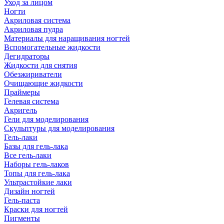
Уход за лицом
Ногти
Акриловая система
Акриловая пудра
Материалы для наращивания ногтей
Вспомогательные жидкости
Дегидраторы
Жидкости для снятия
Обезжириватели
Очищающие жидкости
Праймеры
Гелевая система
Акригель
Гели для моделирования
Скульптуры для моделирования
Гель-лаки
Базы для гель-лака
Все гель-лаки
Наборы гель-лаков
Топы для гель-лака
Ультрастойкие лаки
Дизайн ногтей
Гель-паста
Краски для ногтей
Пигменты