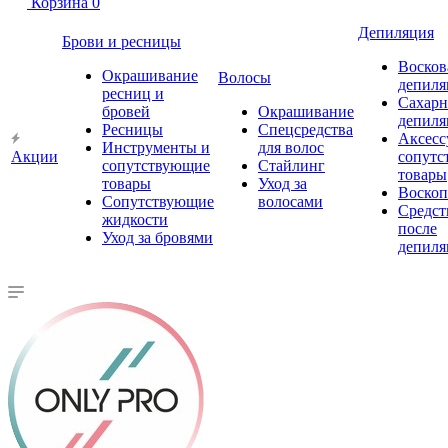
Корзина
0
Депиляция
Брови и ресницы
Восков
Окрашивание
Волосы
депиля
ресниц и
Сахарн
бровей
Окрашивание
депиля
Ресницы
Спецсредства
Аксесс
Инструменты и
для волос
Акции
сопутс
сопутствующие
Стайлинг
товары
товары
Уход за
Воско
Сопутствующие
волосами
Средст
жидкости
после
Уход за бровями
депиля