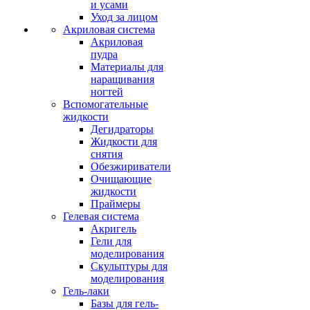
и усами
Уход за лицом
Акриловая система
Акриловая
пудра
Материалы для
наращивания
ногтей
Вспомогательные
жидкости
Дегидраторы
Жидкости для
снятия
Обезжириватели
Очищающие
жидкости
Праймеры
Гелевая система
Акригель
Гели для
моделирования
Скульптуры для
моделирования
Гель-лаки
Базы для гель-