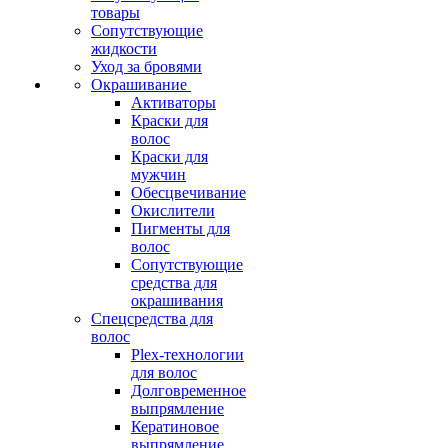
товары
Сопутствующие
жидкости
Уход за бровями
Окрашивание
Активаторы
Краски для
волос
Краски для
мужчин
Обесцвечивание
Окислители
Пигменты для
волос
Сопутствующие
средства для
окрашивания
Спецсредства для
волос
Plex-технологии
для волос
Долговременное
выпрямление
Кератиновое
выпрямление