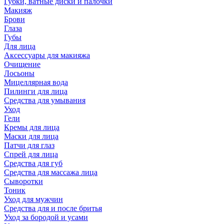
Губки, ватные диски и палочки
Макияж
Брови
Глаза
Губы
Для лица
Аксессуары для макияжа
Очищение
Лосьоны
Мицеллярная вода
Пилинги для лица
Средства для умывания
Уход
Гели
Кремы для лица
Маски для лица
Патчи для глаз
Спрей для лица
Средства для губ
Средства для массажа лица
Сыворотки
Тоник
Уход для мужчин
Средства для и после бритья
Уход за бородой и усами