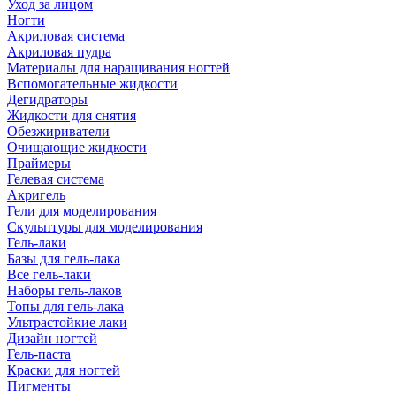
Уход за лицом
Ногти
Акриловая система
Акриловая пудра
Материалы для наращивания ногтей
Вспомогательные жидкости
Дегидраторы
Жидкости для снятия
Обезжириватели
Очищающие жидкости
Праймеры
Гелевая система
Акригель
Гели для моделирования
Скульптуры для моделирования
Гель-лаки
Базы для гель-лака
Все гель-лаки
Наборы гель-лаков
Топы для гель-лака
Ультрастойкие лаки
Дизайн ногтей
Гель-паста
Краски для ногтей
Пигменты