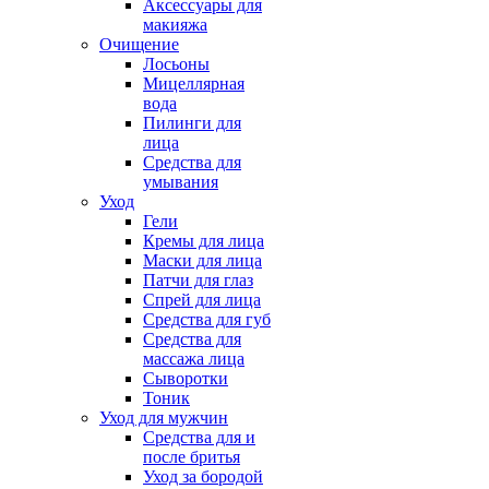
Аксессуары для
макияжа
Очищение
Лосьоны
Мицеллярная
вода
Пилинги для
лица
Средства для
умывания
Уход
Гели
Кремы для лица
Маски для лица
Патчи для глаз
Спрей для лица
Средства для губ
Средства для
массажа лица
Сыворотки
Тоник
Уход для мужчин
Средства для и
после бритья
Уход за бородой