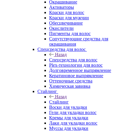
Окрашивание
Активаторы
Краски для волос
Краски для мужчин
Обесцвечивание
Окислители
Пигменты для волос
Сопутствующие средства для
окрашивания
Спецсредства для волос
Назад
Спецсредства для волос
Plex-технологии для волос
Долговременное выпрямление
Кератиновое выпрямление
Оттеночные средства
Химическая завивка
Стайлинг
Назад
Стайлинг
Воски для укладки
Гели для укладки волос
Кремы для укладки
Лаки для укладки волос
Муссы для укладки