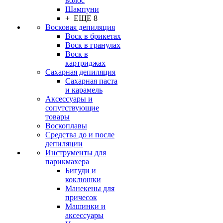
волос
Шампуни
+ ЕЩЕ 8
Восковая депиляция
Воск в брикетах
Воск в гранулах
Воск в
картриджах
Сахарная депиляция
Сахарная паста
и карамель
Аксессуары и
сопутствующие
товары
Воскоплавы
Средства до и после
депиляции
Инструменты для
парикмахера
Бигуди и
коклюшки
Манекены для
причесок
Машинки и
аксессуары