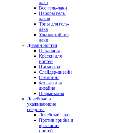
лака
Все гель-лаки
Наборы гель-
лаков
Топы для гель-
лака
Ультрастойкие
лаки
Дизайн ногтей
Гель-паста
Краски для
ногтей
Пигменты
Слайдер-дизайн
Стемпинг
Фольга для
дизайна
Шармиконы
Лечебные и
ухаживающие
средства
Лечебные лаки
Против грибка и
врастания
ногтей