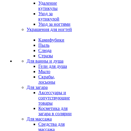
Удаление
кутикулы
Уход за
кутикулой
Уход за ногтями
Украшения для ногтей
Камифубики
Пыль
Слюда
Стразы
Для ванны и душа
Гели для душа
Мыло
Скрабы,
лосьоны
Для загара
Аксессуары и
сопутствующие
товары
Косметика для
загара в солярии
Для массажа
Средства для
массажа