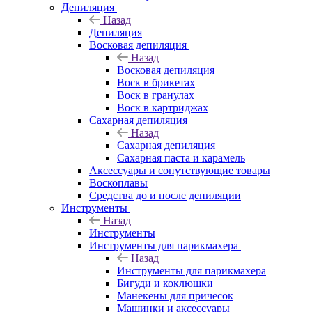
Депиляция
Назад
Депиляция
Восковая депиляция
Назад
Восковая депиляция
Воск в брикетах
Воск в гранулах
Воск в картриджах
Сахарная депиляция
Назад
Сахарная депиляция
Сахарная паста и карамель
Аксессуары и сопутствующие товары
Воскоплавы
Средства до и после депиляции
Инструменты
Назад
Инструменты
Инструменты для парикмахера
Назад
Инструменты для парикмахера
Бигуди и коклюшки
Манекены для причесок
Машинки и аксессуары