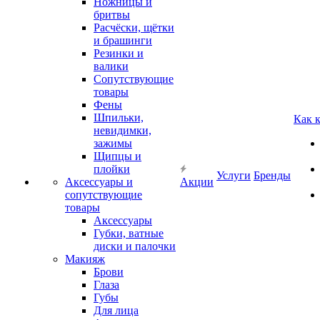
Ножницы и
бритвы
Расчёски, щётки
и брашинги
Резинки и
валики
Сопутствующие
товары
Фены
Шпильки,
Как 
невидимки,
зажимы
Щипцы и
плойки
Услуги
Бренды
Аксессуары и
Акции
сопутствующие
товары
Аксессуары
Губки, ватные
диски и палочки
Макияж
Брови
Глаза
Губы
Для лица