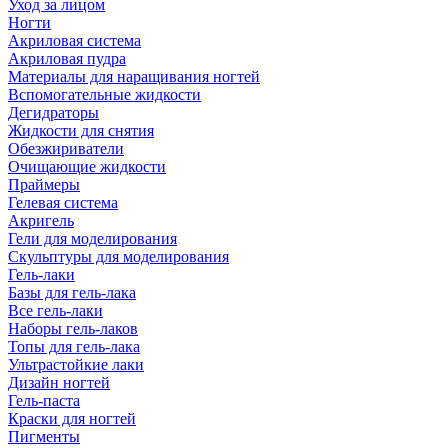
Уход за лицом
Ногти
Акриловая система
Акриловая пудра
Материалы для наращивания ногтей
Вспомогательные жидкости
Дегидраторы
Жидкости для снятия
Обезжириватели
Очищающие жидкости
Праймеры
Гелевая система
Акригель
Гели для моделирования
Скульптуры для моделирования
Гель-лаки
Базы для гель-лака
Все гель-лаки
Наборы гель-лаков
Топы для гель-лака
Ультрастойкие лаки
Дизайн ногтей
Гель-паста
Краски для ногтей
Пигменты