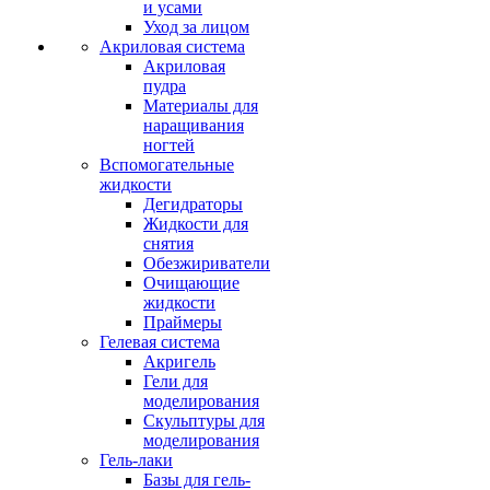
и усами
Уход за лицом
Акриловая система
Акриловая
пудра
Материалы для
наращивания
ногтей
Вспомогательные
жидкости
Дегидраторы
Жидкости для
снятия
Обезжириватели
Очищающие
жидкости
Праймеры
Гелевая система
Акригель
Гели для
моделирования
Скульптуры для
моделирования
Гель-лаки
Базы для гель-