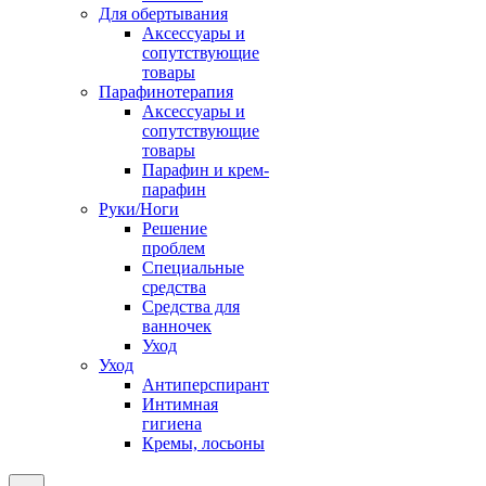
Для обертывания
Аксессуары и
сопутствующие
товары
Парафинотерапия
Аксессуары и
сопутствующие
товары
Парафин и крем-
парафин
Руки/Ноги
Решение
проблем
Специальные
средства
Средства для
ванночек
Уход
Уход
Антиперспирант
Интимная
гигиена
Кремы, лосьоны