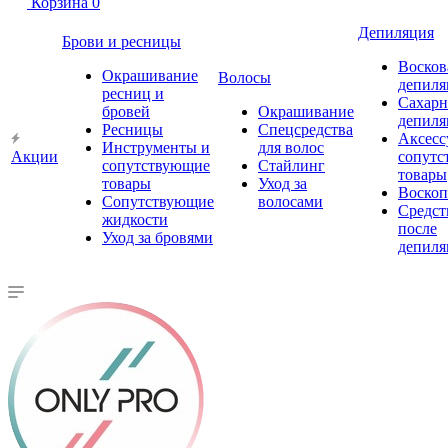
Корзина
0
Депиляция
Брови и ресницы
Восков
Окрашивание
Волосы
депиля
ресниц и
Сахарн
бровей
Окрашивание
депиля
Ресницы
Спецсредства
Аксесс
Инструменты и
для волос
Акции
сопутс
сопутствующие
Стайлинг
товары
товары
Уход за
Воско
Сопутствующие
волосами
Средст
жидкости
после
Уход за бровями
депиля