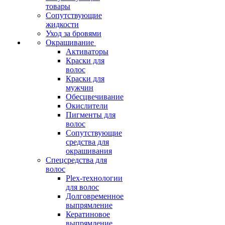
товары
Сопутствующие
жидкости
Уход за бровями
Окрашивание
Активаторы
Краски для
волос
Краски для
мужчин
Обесцвечивание
Окислители
Пигменты для
волос
Сопутствующие
средства для
окрашивания
Спецсредства для
волос
Plex-технологии
для волос
Долговременное
выпрямление
Кератиновое
выпрямление