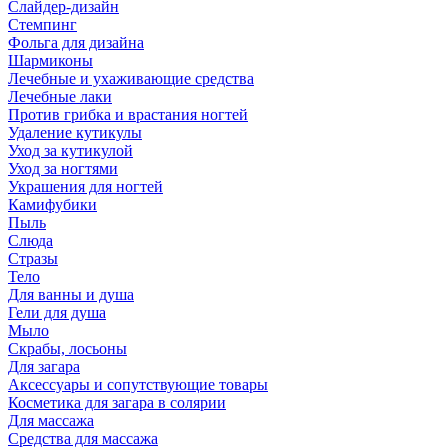
Слайдер-дизайн
Стемпинг
Фольга для дизайна
Шармиконы
Лечебные и ухаживающие средства
Лечебные лаки
Против грибка и врастания ногтей
Удаление кутикулы
Уход за кутикулой
Уход за ногтями
Украшения для ногтей
Камифубики
Пыль
Слюда
Стразы
Тело
Для ванны и душа
Гели для душа
Мыло
Скрабы, лосьоны
Для загара
Аксессуары и сопутствующие товары
Косметика для загара в солярии
Для массажа
Средства для массажа