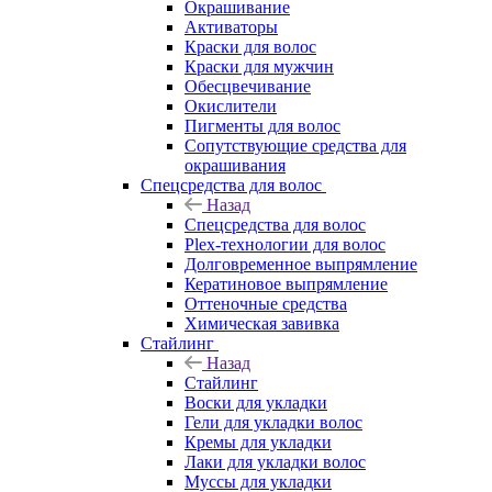
Окрашивание
Активаторы
Краски для волос
Краски для мужчин
Обесцвечивание
Окислители
Пигменты для волос
Сопутствующие средства для
окрашивания
Спецсредства для волос
Назад
Спецсредства для волос
Plex-технологии для волос
Долговременное выпрямление
Кератиновое выпрямление
Оттеночные средства
Химическая завивка
Стайлинг
Назад
Стайлинг
Воски для укладки
Гели для укладки волос
Кремы для укладки
Лаки для укладки волос
Муссы для укладки