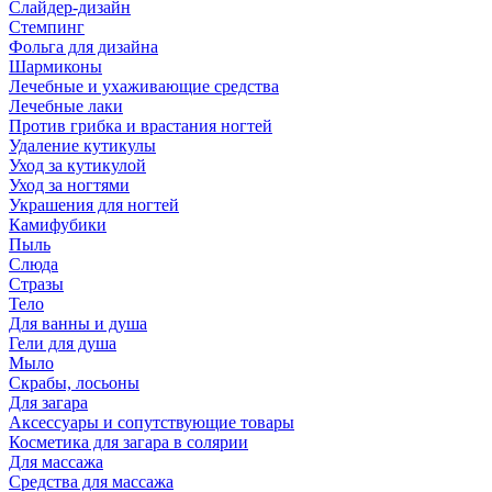
Слайдер-дизайн
Стемпинг
Фольга для дизайна
Шармиконы
Лечебные и ухаживающие средства
Лечебные лаки
Против грибка и врастания ногтей
Удаление кутикулы
Уход за кутикулой
Уход за ногтями
Украшения для ногтей
Камифубики
Пыль
Слюда
Стразы
Тело
Для ванны и душа
Гели для душа
Мыло
Скрабы, лосьоны
Для загара
Аксессуары и сопутствующие товары
Косметика для загара в солярии
Для массажа
Средства для массажа