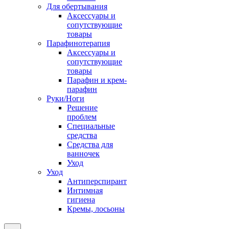
Для обертывания
Аксессуары и
сопутствующие
товары
Парафинотерапия
Аксессуары и
сопутствующие
товары
Парафин и крем-
парафин
Руки/Ноги
Решение
проблем
Специальные
средства
Средства для
ванночек
Уход
Уход
Антиперспирант
Интимная
гигиена
Кремы, лосьоны