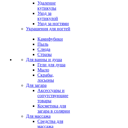
Удаление
кутикулы
Уход за
кутикулой
Уход за ногтями
Украшения для ногтей
Камифубики
Пыль
Слюда
Стразы
Для ванны и душа
Гели для душа
Мыло
Скрабы,
лосьоны
Для загара
Аксессуары и
сопутствующие
товары
Косметика для
загара в солярии
Для массажа
Средства для
массажа