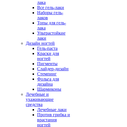
лака
Все гель-лаки
Наборы гель-
лаков
Топы для гель-
лака
Ультрастойкие
лаки
Дизайн ногтей
Гель-паста
Краски для
ногтей
Пигменты
Слайдер-дизайн
Стемпинг
Фольга для
дизайна
Шармиконы
Лечебные и
ухаживающие
средства
Лечебные лаки
Против грибка и
врастания
ногтей