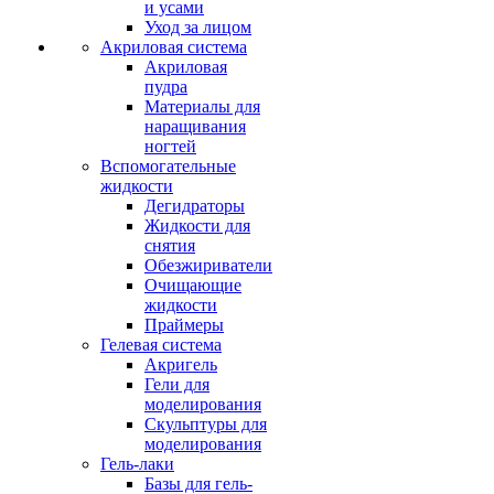
и усами
Уход за лицом
Акриловая система
Акриловая
пудра
Материалы для
наращивания
ногтей
Вспомогательные
жидкости
Дегидраторы
Жидкости для
снятия
Обезжириватели
Очищающие
жидкости
Праймеры
Гелевая система
Акригель
Гели для
моделирования
Скульптуры для
моделирования
Гель-лаки
Базы для гель-