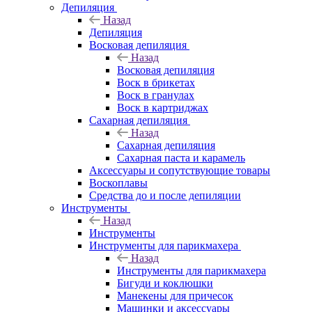
Депиляция
Назад
Депиляция
Восковая депиляция
Назад
Восковая депиляция
Воск в брикетах
Воск в гранулах
Воск в картриджах
Сахарная депиляция
Назад
Сахарная депиляция
Сахарная паста и карамель
Аксессуары и сопутствующие товары
Воскоплавы
Средства до и после депиляции
Инструменты
Назад
Инструменты
Инструменты для парикмахера
Назад
Инструменты для парикмахера
Бигуди и коклюшки
Манекены для причесок
Машинки и аксессуары