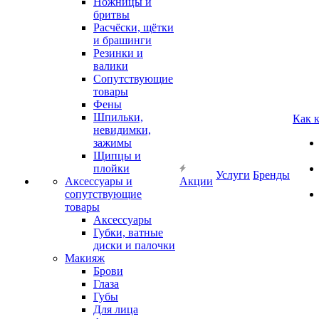
Ножницы и
бритвы
Расчёски, щётки
и брашинги
Резинки и
валики
Сопутствующие
товары
Фены
Шпильки,
Как 
невидимки,
зажимы
Щипцы и
плойки
Услуги
Бренды
Аксессуары и
Акции
сопутствующие
товары
Аксессуары
Губки, ватные
диски и палочки
Макияж
Брови
Глаза
Губы
Для лица