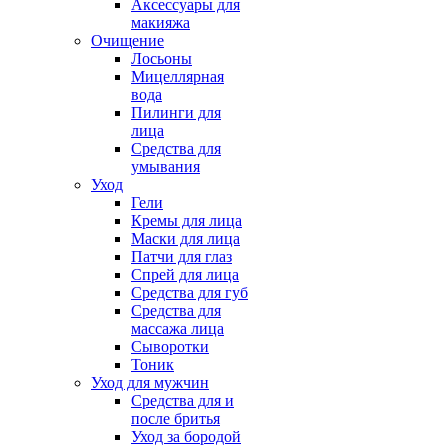
Аксессуары для
макияжа
Очищение
Лосьоны
Мицеллярная
вода
Пилинги для
лица
Средства для
умывания
Уход
Гели
Кремы для лица
Маски для лица
Патчи для глаз
Спрей для лица
Средства для губ
Средства для
массажа лица
Сыворотки
Тоник
Уход для мужчин
Средства для и
после бритья
Уход за бородой