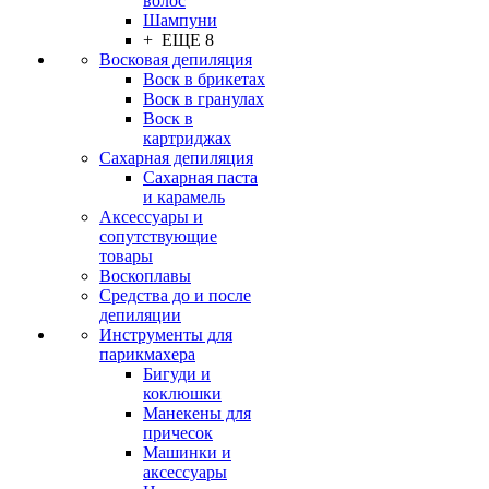
волос
Шампуни
+ ЕЩЕ 8
Восковая депиляция
Воск в брикетах
Воск в гранулах
Воск в
картриджах
Сахарная депиляция
Сахарная паста
и карамель
Аксессуары и
сопутствующие
товары
Воскоплавы
Средства до и после
депиляции
Инструменты для
парикмахера
Бигуди и
коклюшки
Манекены для
причесок
Машинки и
аксессуары