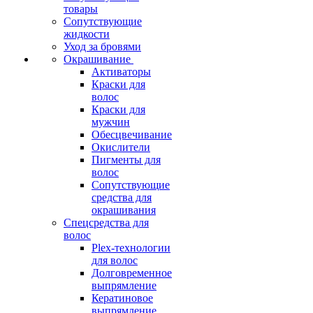
товары
Сопутствующие
жидкости
Уход за бровями
Окрашивание
Активаторы
Краски для
волос
Краски для
мужчин
Обесцвечивание
Окислители
Пигменты для
волос
Сопутствующие
средства для
окрашивания
Спецсредства для
волос
Plex-технологии
для волос
Долговременное
выпрямление
Кератиновое
выпрямление