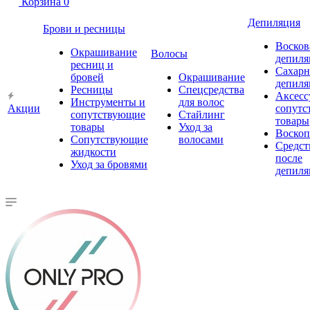
Корзина
0
Депиляция
Брови и ресницы
Восков
Окрашивание
Волосы
депиля
ресниц и
Сахарн
бровей
Окрашивание
депиля
Ресницы
Спецсредства
Аксесс
Инструменты и
для волос
Акции
сопутс
сопутствующие
Стайлинг
товары
товары
Уход за
Воско
Сопутствующие
волосами
Средст
жидкости
после
Уход за бровями
депиля