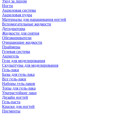
Уход за лицом
Ногти
Акриловая система
Акриловая пудра
Материалы для наращивания ногтей
Вспомогательные жидкости
Дегидраторы
Жидкости для снятия
Обезжириватели
Очищающие жидкости
Праймеры
Гелевая система
Акригель
Гели для моделирования
Скульптуры для моделирования
Гель-лаки
Базы для гель-лака
Все гель-лаки
Наборы гель-лаков
Топы для гель-лака
Ультрастойкие лаки
Дизайн ногтей
Гель-паста
Краски для ногтей
Пигменты