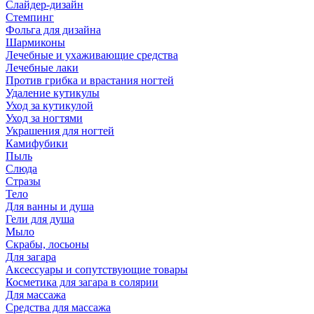
Слайдер-дизайн
Стемпинг
Фольга для дизайна
Шармиконы
Лечебные и ухаживающие средства
Лечебные лаки
Против грибка и врастания ногтей
Удаление кутикулы
Уход за кутикулой
Уход за ногтями
Украшения для ногтей
Камифубики
Пыль
Слюда
Стразы
Тело
Для ванны и душа
Гели для душа
Мыло
Скрабы, лосьоны
Для загара
Аксессуары и сопутствующие товары
Косметика для загара в солярии
Для массажа
Средства для массажа