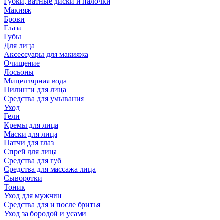
Губки, ватные диски и палочки
Макияж
Брови
Глаза
Губы
Для лица
Аксессуары для макияжа
Очищение
Лосьоны
Мицеллярная вода
Пилинги для лица
Средства для умывания
Уход
Гели
Кремы для лица
Маски для лица
Патчи для глаз
Спрей для лица
Средства для губ
Средства для массажа лица
Сыворотки
Тоник
Уход для мужчин
Средства для и после бритья
Уход за бородой и усами