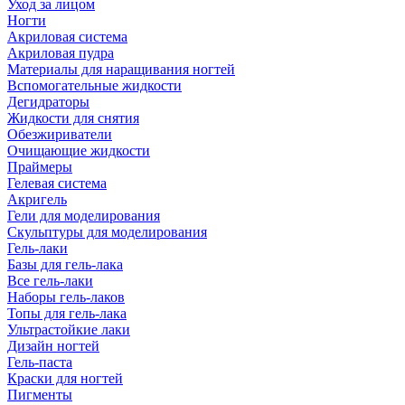
Уход за лицом
Ногти
Акриловая система
Акриловая пудра
Материалы для наращивания ногтей
Вспомогательные жидкости
Дегидраторы
Жидкости для снятия
Обезжириватели
Очищающие жидкости
Праймеры
Гелевая система
Акригель
Гели для моделирования
Скульптуры для моделирования
Гель-лаки
Базы для гель-лака
Все гель-лаки
Наборы гель-лаков
Топы для гель-лака
Ультрастойкие лаки
Дизайн ногтей
Гель-паста
Краски для ногтей
Пигменты